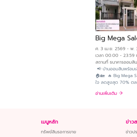
ศ. 3 เม.ย. 2569
-
พ. 
เวลา 00.00
-
23.59
สถานที่
ธนาคารออมสินท
📢 บ้านออมสินพร้อมเส
🏠🏡 🔥 Big Mega S
ใจ ลดสูงสุด 70% ตลอ
ทรัพย์สินรอการขายของธ
อ่านเพิ่มเติม
ประเทศ 📌 ตั้งแต่ วั
ละเอียดทรัพย์เพิ่มเติ
assets.gsb.or.th/ติด
299 - 8000 ต่อ 155
เมนูหลัก
ข่าว
ทรัพย์สินรอการขาย
ข่าวปร