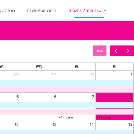
ทอดตลาด
ทรัพย์สินธนาคาร
ข่าวสาร / กิจกรรม
วันนี้
พ.
พฤ.
ศ.
ส.
29
30
31
1
5
6
7
8
+1 more
+1 more
12
13
14
15