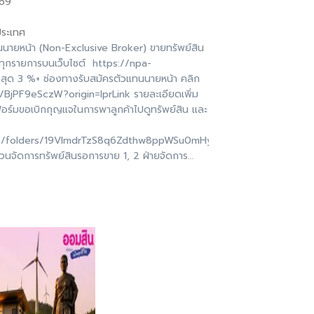
569
ประเทศ
นนายหน้า (Non-Exclusive Broker) ขายทรัพย์สิน
ทุกรายการบนเว็บไซต์ https://npa-
งสุด 3 %+ ช่องทางรับสมัครตัวแทนนายหน้า คลิก
/BjPF9eSczW?origin=lprLink รายละเอียดเพิ่ม
ฟอร์มขอเบิกกุญแจในการพาลูกค้าไปดูทรัพย์สิน และ
ive/folders/19VImdrTzS8q6Zdthw8ppWSu0mHyuwNjw?
่วนจัดการทรัพย์สินรอการขาย 1, 2 ฝ่ายจัดการ
พท์ IP : 155100-1, 155622-3, 155625#บ้าน