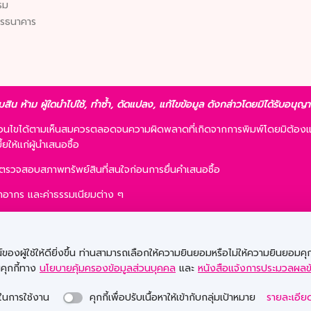
รม
ารธนาคาร
มสิน ห้าม ผู้ใดนำไปใช้, ทำซ้ำ, ดัดแปลง, แก้ไขข้อมูล ดังกล่าวโดยมิได้รับอนุ
ื่อนไขได้ตามเห็นสมควรตลอดจนความผิดพลาดที่เกิดจากการพิมพ์โดยมิต้องแ
ให้แก่ผู้นำเสนอซื้อ
รตรวจสอบสภาพทรัพย์สินที่สนใจก่อนการยื่นคำเสนอซื้อ
 ค่าอากร และค่าธรรมเนียมต่าง ๆ
ละการเสนอซื้อไม่เป็นเงื่อนไขในการพิจารณาอนุมัติสินเชื่อ
ื้อรายใดก็ได้ ภายใต้เงื่อนไขตามที่ธนาคารฯ เห็นชอบ
องผู้ใช้ให้ดียิ่งขึ้น ท่านสามารถเลือกให้ความยินยอมหรือไม่ให้ความยินยอมคุกก
นคุกกี้ทาง
นโยบายคุ้มครองข้อมูลส่วนบุคคล
และ
หนังสือแจ้งการประมวลผลข
© Copyright 2020 Government Savings Bank. All rights reserved.
วยในการใช้งาน
คุกกี้เพื่อปรับเนื้อหาให้เข้ากับกลุ่มเป้าหมาย
รายละเอียด