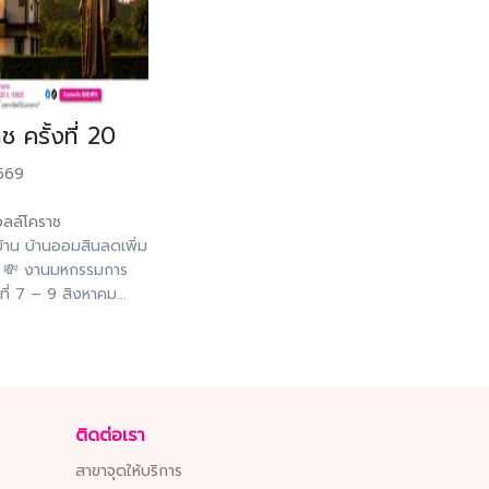
 ครั้งที่ 20
2569
อลล์โคราช
าน บ้านออมสินลดเพิ่ม
🎁 💸 งานมหกรรมการ
ันที่ 7 – 9 สิงหาคม
อลล์โคราช‼️(ระยะเวลา
าคม - 21 สิงหาคม
สินรอการขายของ
ิเศษ ลดเพิ่มสูงสุด
ัดกิจกรรมตลอดทั้งปี
ติดต่อเรา
 ติดต่อสอบถามเพิ่ม
่อ 1556100, 155622
สาขาจุดให้บริการ
ทุกสาขาทั่วประเทศ