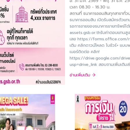
อ. 31 มี.ค. 2569
-
พฤ. 31 ธ.ค. 2
เวลา 08.30
-
16.30
น.
สถานที่
ธนาคารออมสินทุกสาขาทั่ว
ธนาคารออมสิน เปิดรับสมัครตัวแท
รอการขายของธนาคารขายทรัพย์ได้
assets.gsb.or.thรับค่าตอบแทนสู
เลย https://forms.office.com/r
เติม คลิกดาวน์โหลด โบชัวร์+ แบบ
เบอร์ติดต่อ คลิก!
https://drive.google.com/dr
usp=drive_link สอบถามเพิ่มเติมส
ทรัพย์สินรอการขาย หมายเลขโทรศั
อ่านเพิ่มเติม
ออมสินGSBNPA