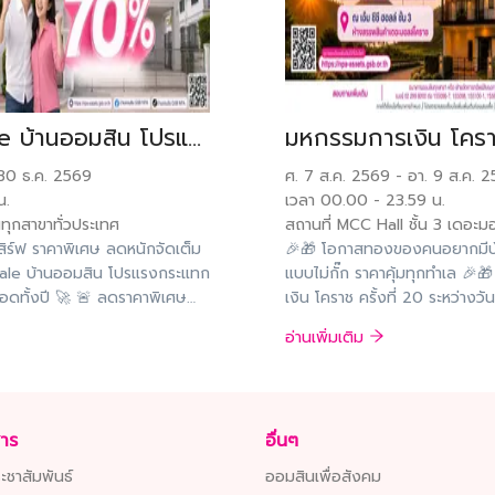
Big Mega Sale บ้านออมสิน โปรแรง กระแทกใจ ลดสูงสุด 70%
มหกรรมการเงิน โคราช
30 ธ.ค. 2569
ศ. 7 ส.ค. 2569
-
อา. 9 ส.ค. 
น.
เวลา 00.00
-
23.59
น.
ุกสาขาทั่วประเทศ
สถานที่
MCC Hall ชั้น 3 เดอะม
ิร์ฟ ราคาพิเศษ ลดหนักจัดเต็ม
🎉🎁 โอกาสทองของคนอยากมีบ้
ale บ้านออมสิน โปรแรงกระแทก
แบบไม่กั๊ก ราคาคุ้มทุกทำเล 🎉
ดทั้งปี 🚀 🚨 ลดราคาพิเศษ
เงิน โคราช ครั้งที่ 20 ระหว่างว
นาคาร ทุกพื้นที่ทั่ว
2569 ณ MCC Hall ชั้น 3 เดอะม
อ่านเพิ่มเติม
นนี้ - 30 ธันวาคม 2569 ราย
ราคาพิเศษ ตั้งแต่วันที่ 7 สิงห
ม 👉 https://npa-
2569) 🏡 ลดราคาพิเศษทรัพย์
ต่อสอบถามเพิ่มเติม 📞 02 -
ธนาคาร ทุกพื้นที่ทั่วประเทศ ✨ พ
622 - 3, 155625
15% จากราคาโปรโมชันพิเศษที่จ
สาร
อื่นๆ
ในพื้นที่สายงานกิจการสาขา 5
เติม ☎️ 02 - 299 - 8000 ต
ะชาสัมพันธ์
ออมสินเพื่อสังคม
- 3, 155625 หรือธนาคารออมสิน