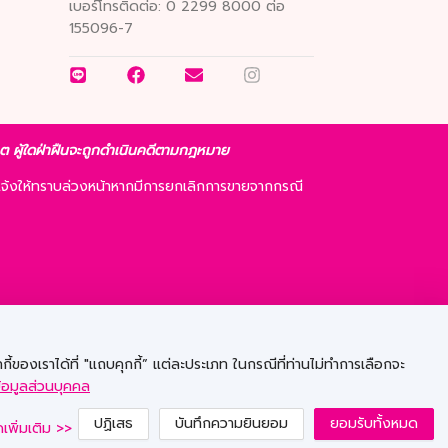
เบอร์โทรติดต่อ:
0 2299 8000 ต่อ
155096-7
ญาต ผู้ใดฝ่าฝืนจะถูกดำเนินคดีตามกฎหมาย
จ้งให้ทราบล่วงหน้าหากมีการยกเลิกการขายจากกรณี
ี้ของเราได้ที่ "แถบคุกกี้” แต่ละประเภท ในกรณีที่ท่านไม่ทำการเลือกจะ
้อมูลส่วนบุคคล
ปฏิเสธ
บันทึกความยินยอม
ยอมรับทั้งหมด
เพิ่มเติม >>