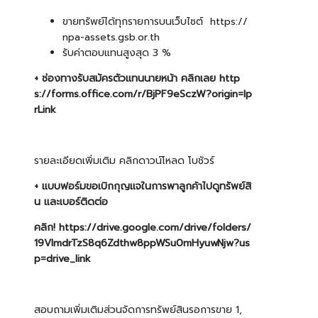
ขายทรัพย์ได้ทุกรายการบนเว็บไซต์
https://
npa-assets.gsb.or.th
รับค่าตอบแทนสูงสุด 3 %
+ ช่องทางรับสมัครตัวแทนนายหน้า คลิกเลย
http
s://forms.office.com/r/BjPF9eSczW?origin=lp
rLink
รายละเอียดเพิ่มเติม คลิกดาวน์โหลด โบชัวร์
+ แบบฟอร์มขอเบิกกุญแจในการพาลูกค้าไปดูทรัพย์สิ
น และเบอร์ติดต่อ
คลิก!
https://drive.google.com/drive/folders/
19VImdrTzS8q6Zdthw8ppWSu0mHyuwNjw?us
p=drive_link
สอบถามเพิ่มเติมส่วนจัดการทรัพย์สินรอการขาย 1,