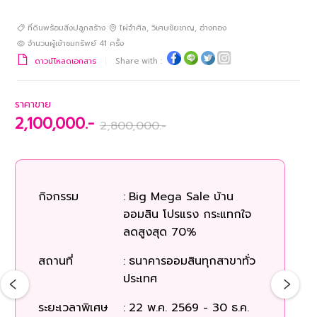
ที่ดินพร้อมสิ่งปลูกสร้าง
ไผ่จำศิล
,
วิเศษชัยชาญ
,
อ่างทอง
จำนวนผู้เข้าชมทรัพย์
41
ครั้ง
ดาวน์โหลดเอกสาร
Share with :
ราคาขาย
2,100,000.-
2,800,000.-
ร
กิจกรรม
:
Big Mega Sale บ้าน
ออมสิน โปรแรง กระแทกใจ
ก
ลดสูงสุด 70%
สถานที่
:
ธนาคารออมสินทุกสาขาทั่ว
สถ
ประเทศ
ระยะเวลาพิเศษ
:
22 พ.ค. 2569 - 30 ธ.ค.