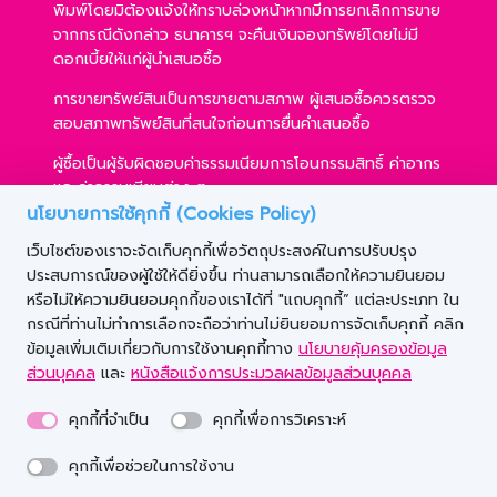
พิมพ์โดยมิต้องแจ้งให้ทราบล่วงหน้าหากมีการยกเลิกการขาย
จากกรณีดังกล่าว ธนาคารฯ จะคืนเงินจองทรัพย์โดยไม่มี
ดอกเบี้ยให้แก่ผู้นำเสนอซื้อ
การขายทรัพย์สินเป็นการขายตามสภาพ ผู้เสนอซื้อควรตรวจ
สอบสภาพทรัพย์สินที่สนใจก่อนการยื่นคำเสนอซื้อ
ผู้ซื้อเป็นผู้รับผิดชอบค่าธรรมเนียมการโอนกรรมสิทธิ์ ค่าอากร
และค่าธรรมเนียมต่าง ๆ
นโยบายการใช้คุกกี้ (Cookies Policy)
ผู้ซื้อสามารถขอสินเชื่อได้ตามหลักเกณฑ์ของธนาคารฯ และ
เว็บไซต์ของเราจะจัดเก็บคุกกี้เพื่อวัตถุประสงค์ในการปรับปรุง
การเสนอซื้อไม่เป็นเงื่อนไขในการพิจารณาอนุมัติสินเชื่อ
ประสบการณ์ของผู้ใช้ให้ดียิ่งขึ้น ท่านสามารถเลือกให้ความยินยอม
ธนาคารฯ ขอสงวนสิทธิ์ที่จะขายทรัพย์สินให้กับผู้เสนอซื้อราย
หรือไม่ให้ความยินยอมคุกกี้ของเราได้ที่ "แถบคุกกี้” แต่ละประเภท ใน
ใดก็ได้ ภายใต้เงื่อนไขตามที่ธนาคารฯ เห็นชอบ
กรณีที่ท่านไม่ทำการเลือกจะถือว่าท่านไม่ยินยอมการจัดเก็บคุกกี้ คลิก
ข้อมูลเพิ่มเติมเกี่ยวกับการใช้งานคุกกี้ทาง
นโยบายคุ้มครองข้อมูล
ส่วนบุคคล
และ
หนังสือแจ้งการประมวลผลข้อมูลส่วนบุคคล
คุกกี้ที่จำเป็น
คุกกี้เพื่อการวิเคราะห์
© Copyright 2020 Government Savings Bank. All
คุกกี้เพื่อช่วยในการใช้งาน
rights reserved.