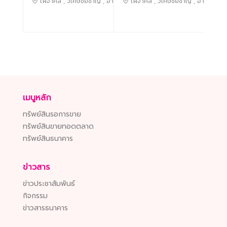
ไผ่จำศิล , วิเศษชัยชาญ , อ่างทอง
ไผ่จำศิล , วิเศษชัยชาญ , อ่างทอง
เมนูหลัก
ทรัพย์สินรอการขาย
ทรัพย์สินขายทอดตลาด
ทรัพย์สินธนาคาร
ข่าวสาร
ข่าวประชาสัมพันธ์
กิจกรรม
ข่าวสารธนาคาร