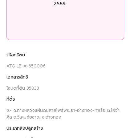
2569
ร
รหัสทรัพย์
ATG-LB-A-650006
เอกสารสิทธิ
โฉนดที่ดิน 35833
ที่ตั้ง
ซ.- ถ.ทางหลวงแผ่นดินสายโพธิ์พระยา-อ่างทอง-ท่าเรือ ต.ไผ่จำ
ศิล อ.วิเศษชัยชาญ จ.อ่างทอง
ประเภทสิ่งปลูกสร้าง