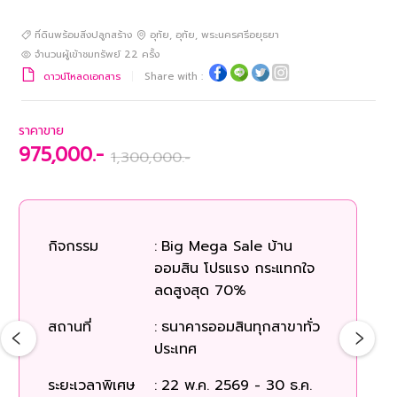
ที่ดินพร้อมสิ่งปลูกสร้าง
อุทัย
,
อุทัย
,
พระนครศรีอยุธยา
จำนวนผู้เข้าชมทรัพย์
22
ครั้ง
ดาวน์โหลดเอกสาร
Share with :
ราคาขาย
975,000.-
1,300,000.-
กิจกรรม
:
Big Mega Sale บ้าน
ก
ออมสิน โปรแรง กระแทกใจ
ลดสูงสุด 70%
สถ
สถานที่
:
ธนาคารออมสินทุกสาขาทั่ว
ประเทศ
ระยะเวลาพิเศษ
:
22 พ.ค. 2569 - 30 ธ.ค.