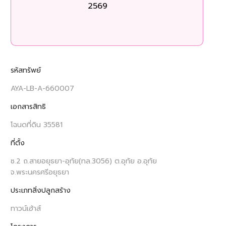
2569
ร
รหัสทรัพย์
AYA-LB-A-660007
เอกสารสิทธิ
โฉนดที่ดิน 35581
ที่ตั้ง
ซ.2 ถ.สายอยุธยา-อุทัย(ทล.3056) ต.อุทัย อ.อุทัย
จ.พระนครศรีอยุธยา
ประเภทสิ่งปลูกสร้าง
ทาวน์เฮ้าส์