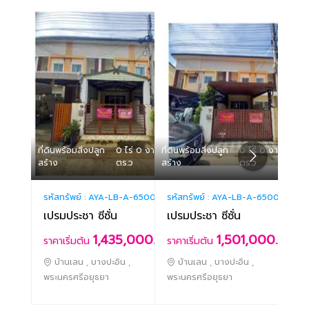
ที่ดินพร้อมสิ่งปลูก
0 ไร่ 0 งาน 22.50
ที่ดินพร้อมสิ่งปลูก
0 ไร่ 0 งาน 23.7
ที่ดิน
สร้าง
ตร.ว
สร้าง
ตร.ว
สร้าง
รหัสทรัพย์ :
AYA-LB-A-650005
รหัสทรัพย์ :
AYA-LB-A-650042
รหัสท
เปรมประชา ซีซั่น
เปรมประชา ซีซั่น
เปรม
1,435,000.-
1,501,000.-
ราคาเริ่มต้น
ราคาเริ่มต้น
ราคา
บ้านเลน , บางปะอิน ,
บ้านเลน , บางปะอิน ,
บ้
พระนครศรีอยุธยา
พระนครศรีอยุธยา
พระน