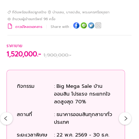
ที่ดินพร้อมสิ่งปลูกสร้าง
บ้านเลน
,
บางปะอิน
,
พระนครศรีอยุธยา
จำนวนผู้เข้าชมทรัพย์
96
ครั้ง
ดาวน์โหลดเอกสาร
Share with :
ราคาขาย
1,520,000.-
1,900,000.-
กิจกรรม
:
Big Mega Sale บ้าน
ก
ออมสิน โปรแรง กระแทกใจ
ลดสูงสุด 70%
สถ
สถานที่
:
ธนาคารออมสินทุกสาขาทั่ว
ประเทศ
ระยะเวลาพิเศษ
:
22 พ.ค. 2569 - 30 ธ.ค.