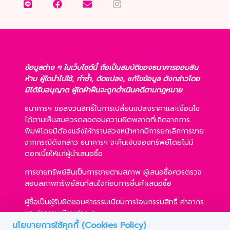
ข้อมูลต่าง ๆ ในเว็บไซต์นี้ ถือเป็นสมบัติของธนาคารออมสิน
ห้าม ผู้ใดนำไปใช้, ทำซ้ำ, ดัดแปลง, แก้ไขข้อมูล ดังกล่าวโดย
มิได้รับอนุญาต ผู้ใดฝ่าฝืนจะถูกดำเนินคดีตามกฎหมาย
ธนาคารฯ ขอสงวนสิทธิ์ในการเปลี่ยนแปลงราคาและเงื่อนไข
ได้ตามเห็นสมควรตลอดจนความผิดพลาดที่เกิดจากการ
พิมพ์โดยมิต้องแจ้งให้ทราบล่วงหน้าหากมีการยกเลิกการขาย
จากกรณีดังกล่าว ธนาคารฯ จะคืนเงินจองทรัพย์โดยไม่มี
ดอกเบี้ยให้แก่ผู้นำเสนอซื้อ
การขายทรัพย์สินเป็นการขายตามสภาพ ผู้เสนอซื้อควรตรวจ
สอบสภาพทรัพย์สินที่สนใจก่อนการยื่นคำเสนอซื้อ
ผู้ซื้อเป็นผู้รับผิดชอบค่าธรรมเนียมการโอนกรรมสิทธิ์ ค่าอากร
และค่าธรรมเนียมต่าง ๆ
นโยบายการใช้คุกกี้ (Cookies Policy)