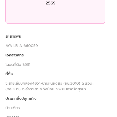
2569
ร
รหัสทรัพย์
AYA-LB-A-660059
เอกสารสิทธิ
โฉนดที่ดิน 8531
ที่ตั้ง
ซ.สายเลียบคลอง4ขวา-บ้านหนองส้ม (อย.3010) ถ.โรจนะ
(ทล.309) ต.ลำตาเสา อ.วังน้อย จ.พระนครศรีอยุธยา
ประเภทสิ่งปลูกสร้าง
บ้านเดี่ยว