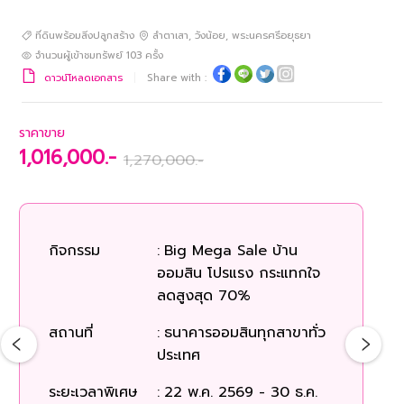
ที่ดินพร้อมสิ่งปลูกสร้าง
ลำตาเสา
,
วังน้อย
,
พระนครศรีอยุธยา
จำนวนผู้เข้าชมทรัพย์
103
ครั้ง
ดาวน์โหลดเอกสาร
Share with :
ราคาขาย
1,016,000.-
1,270,000.-
กิจกรรม
:
Big Mega Sale บ้าน
ก
ออมสิน โปรแรง กระแทกใจ
ลดสูงสุด 70%
สถ
สถานที่
:
ธนาคารออมสินทุกสาขาทั่ว
ประเทศ
ระยะเวลาพิเศษ
:
22 พ.ค. 2569 - 30 ธ.ค.