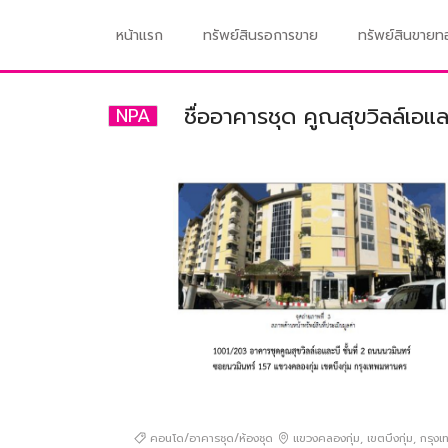
หน้าแรก
ทรัพย์สินรอการขาย
ทรัพย์สินขาย
ชื่ออาคารชุด คูณสุขวิลล์เอแล
NPA
คอนโด/อาคารชุด/ห้องชุด
แขวงคลองกุ่ม
,
เขตบึงกุ่ม
,
กรุง