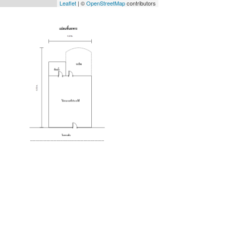
Leaflet
| ©
OpenStreetMap
contributors