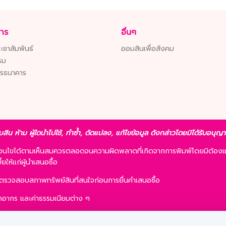
สาร
อื่นๆ
ะชาสัมพันธ์
ออมสินเพื่อสังคม
รม
ารธนาคาร
มสิน ห้าม ผู้ใดนำไปใช้, ทำซ้ำ, ดัดแปลง, แก้ไขข้อมูล ดังกล่าวโดยมิได้รับอนุ
ื่อนไขได้ตามเห็นสมควรตลอดจนความผิดพลาดที่เกิดจากการพิมพ์โดยมิต้องแ
ให้แก่ผู้นำเสนอซื้อ
รตรวจสอบสภาพทรัพย์สินที่สนใจก่อนการยื่นคำเสนอซื้อ
 ค่าอากร และค่าธรรมเนียมต่าง ๆ
ละการเสนอซื้อไม่เป็นเงื่อนไขในการพิจารณาอนุมัติสินเชื่อ