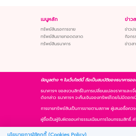
เมนูหลัก
ข่าว
ทรัพย์สินรอการขาย
ข่าวปร
ทรัพย์สินขายทอดตลาด
กิจกร
ทรัพย์สินธนาคาร
ข่าวส
ข้อมูลต่าง ๆ ในเว็บไซต์นี้ ถือเป็นสมบัติของธนาคารออ
ธนาคารฯ ขอสงวนสิทธิ์ในการเปลี่ยนแปลงราคาและเง
ดังกล่าว ธนาคารฯ จะคืนเงินจองทรัพย์โดยไม่มีดอกเบี้ย
การขายทรัพย์สินเป็นการขายตามสภาพ ผู้เสนอซื้อคว
ผู้ซื้อเป็นผู้รับผิดชอบค่าธรรมเนียมการโอนกรรมสิทธิ์
ผู้ซื้อสามารถขอสินเชื่อได้ตามหลักเกณฑ์ของธนาคารฯ แ
นโยบายการใช้คุกกี้ (Cookies Policy)