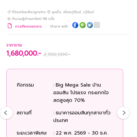
ที่ดินพร้อมสิ่งปลูกสร้าง
ชุมเห็ด
,
เมืองบุรีรัมย์
,
บุรีรัมย์
จำนวนผู้เข้าชมทรัพย์
88
ครั้ง
ดาวน์โหลดเอกสาร
Share with :
ราคาขาย
1,680,000.-
2,100,000.-
กิจกรรม
:
Big Mega Sale บ้าน
ออมสิน โปรแรง กระแทกใจ
ลดสูงสุด 70%
สถานที่
:
ธนาคารออมสินทุกสาขาทั่ว
ประเทศ
ระยะเวลาพิเศษ
:
22 พ.ค. 2569 - 30 ธ.ค.