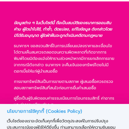
ข้อมูลต่าง ๆ ในเว็บไซต์นี้ ถือเป็นสมบัติของธนาคารออมสิน
ห้าม ผู้ใดนำไปใช้, ทำซ้ำ, ดัดแปลง, แก้ไขข้อมูล ดังกล่าวโดย
มิได้รับอนุญาต ผู้ใดฝ่าฝืนจะถูกดำเนินคดีตามกฎหมาย
ธนาคารฯ ขอสงวนสิทธิ์ในการเปลี่ยนแปลงราคาและเงื่อนไข
ได้ตามเห็นสมควรตลอดจนความผิดพลาดที่เกิดจากการ
พิมพ์โดยมิต้องแจ้งให้ทราบล่วงหน้าหากมีการยกเลิกการขาย
จากกรณีดังกล่าว ธนาคารฯ จะคืนเงินจองทรัพย์โดยไม่มี
ดอกเบี้ยให้แก่ผู้นำเสนอซื้อ
การขายทรัพย์สินเป็นการขายตามสภาพ ผู้เสนอซื้อควรตรวจ
สอบสภาพทรัพย์สินที่สนใจก่อนการยื่นคำเสนอซื้อ
ผู้ซื้อเป็นผู้รับผิดชอบค่าธรรมเนียมการโอนกรรมสิทธิ์ ค่าอากร
และค่าธรรมเนียมต่าง ๆ
นโยบายการใช้คุกกี้ (Cookies Policy)
ผู้ซื้อสามารถขอสินเชื่อได้ตามหลักเกณฑ์ของธนาคารฯ และ
เว็บไซต์ของเราจะจัดเก็บคุกกี้เพื่อวัตถุประสงค์ในการปรับปรุง
การเสนอซื้อไม่เป็นเงื่อนไขในการพิจารณาอนุมัติสินเชื่อ
ประสบการณ์ของผู้ใช้ให้ดียิ่งขึ้น ท่านสามารถเลือกให้ความยินยอม