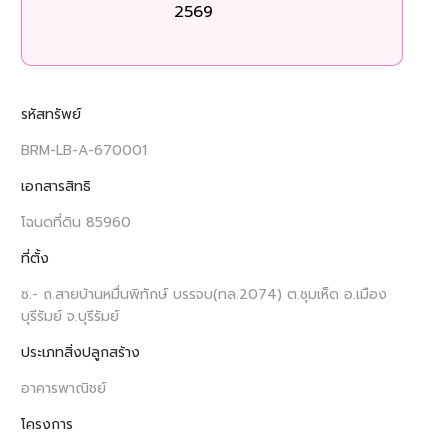
2569
รหัสทรัพย์
BRM-LB-A-670001
เอกสารสิทธิ
โฉนดที่ดิน 85960
ที่ตั้ง
ซ.- ถ.สายบ้านหมื่นพิทักษ์ บรรจบ(ทล.2074) ต.ชุมเห็ด อ.เมือง
บุรีรัมย์ จ.บุรีรัมย์
ประเภทสิ่งปลูกสร้าง
อาคารพาณิชย์
โครงการ