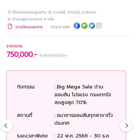
ที่ดินพร้อมสิ่งปลูกสร้าง
บ้านโพธิ์
,
บ้านโพธิ์
,
ฉะเชิงเทรา
จำนวนผู้เข้าชมทรัพย์
11
ครั้ง
ดาวน์โหลดเอกสาร
Share with :
ราคาขาย
750,000.-
1,000,000.-
ร
กิจกรรม
:
Big Mega Sale บ้าน
ออมสิน โปรแรง กระแทกใจ
ก
ลดสูงสุด 70%
สถานที่
:
ธนาคารออมสินทุกสาขาทั่ว
สถ
ประเทศ
ระยะเวลาพิเศษ
:
22 พ.ค. 2569 - 30 ธ.ค.