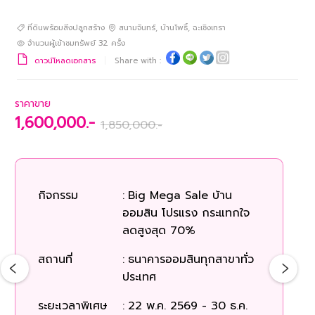
ที่ดินพร้อมสิ่งปลูกสร้าง
สนามจันทร์
,
บ้านโพธิ์
,
ฉะเชิงเทรา
จำนวนผู้เข้าชมทรัพย์
32
ครั้ง
ดาวน์โหลดเอกสาร
Share with :
ราคาขาย
1,600,000.-
1,850,000.-
กิจกรรม
:
Big Mega Sale บ้าน
ก
ออมสิน โปรแรง กระแทกใจ
ลดสูงสุด 70%
สถ
สถานที่
:
ธนาคารออมสินทุกสาขาทั่ว
ประเทศ
ระยะเวลาพิเศษ
:
22 พ.ค. 2569 - 30 ธ.ค.