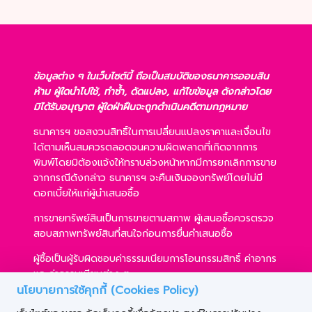
ข้อมูลต่าง ๆ ในเว็บไซต์นี้ ถือเป็นสมบัติของธนาคารออมสิน
ห้าม ผู้ใดนำไปใช้, ทำซ้ำ, ดัดแปลง, แก้ไขข้อมูล ดังกล่าวโดย
มิได้รับอนุญาต ผู้ใดฝ่าฝืนจะถูกดำเนินคดีตามกฎหมาย
ธนาคารฯ ขอสงวนสิทธิ์ในการเปลี่ยนแปลงราคาและเงื่อนไข
ได้ตามเห็นสมควรตลอดจนความผิดพลาดที่เกิดจากการ
พิมพ์โดยมิต้องแจ้งให้ทราบล่วงหน้าหากมีการยกเลิกการขาย
จากกรณีดังกล่าว ธนาคารฯ จะคืนเงินจองทรัพย์โดยไม่มี
ดอกเบี้ยให้แก่ผู้นำเสนอซื้อ
การขายทรัพย์สินเป็นการขายตามสภาพ ผู้เสนอซื้อควรตรวจ
สอบสภาพทรัพย์สินที่สนใจก่อนการยื่นคำเสนอซื้อ
ผู้ซื้อเป็นผู้รับผิดชอบค่าธรรมเนียมการโอนกรรมสิทธิ์ ค่าอากร
และค่าธรรมเนียมต่าง ๆ
นโยบายการใช้คุกกี้ (Cookies Policy)
ผู้ซื้อสามารถขอสินเชื่อได้ตามหลักเกณฑ์ของธนาคารฯ และ