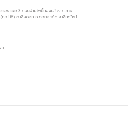
 ชัยทองซอย 3 ถนนบ้านโพธิ์ทองเจริญ ถ.สาย
ย (ทล.118) ต.เชิงดอย อ.ดอยสะเก็ด จ.เชียงใหม่
ร.ว