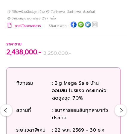
ที่ดินพร้อมสิ่งปลูกสร้าง
สันกำแพง
,
สันกำแพง
,
เชียงใหม่
จำนวนผู้เข้าชมทรัพย์
297
ครั้ง
ดาวน์โหลดเอกสาร
Share with :
ราคาขาย
2,438,000.-
3,250,000.-
กิจกรรม
:
Big Mega Sale บ้าน
ออมสิน โปรแรง กระแทกใจ
ลดสูงสุด 70%
สถานที่
:
ธนาคารออมสินทุกสาขาทั่ว
ประเทศ
ระยะเวลาพิเศษ
:
22 พ.ค. 2569 - 30 ธ.ค.