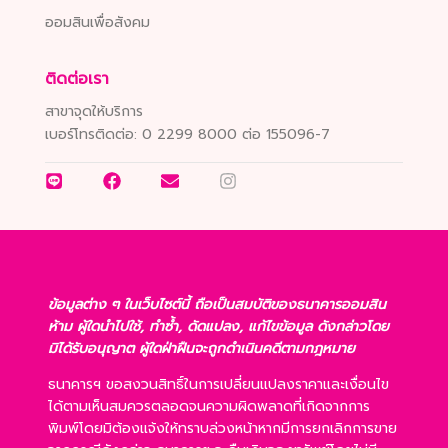
ออมสินเพื่อสังคม
ติดต่อเรา
สาขาจุดให้บริการ
เบอร์โทรติดต่อ:
0 2299 8000 ต่อ 155096-7
ข้อมูลต่าง ๆ ในเว็บไซต์นี้ ถือเป็นสมบัติของธนาคารออมสิน
ห้าม ผู้ใดนำไปใช้, ทำซ้ำ, ดัดแปลง, แก้ไขข้อมูล ดังกล่าวโดย
มิได้รับอนุญาต ผู้ใดฝ่าฝืนจะถูกดำเนินคดีตามกฎหมาย
ธนาคารฯ ขอสงวนสิทธิ์ในการเปลี่ยนแปลงราคาและเงื่อนไข
ได้ตามเห็นสมควรตลอดจนความผิดพลาดที่เกิดจากการ
พิมพ์โดยมิต้องแจ้งให้ทราบล่วงหน้าหากมีการยกเลิกการขาย