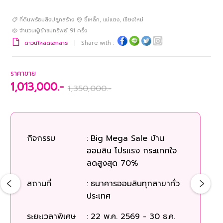
ที่ดินพร้อมสิ่งปลูกสร้าง
ขี้เหล็ก
,
แม่แตง
,
เชียงใหม่
จำนวนผู้เข้าชมทรัพย์
91
ครั้ง
ดาวน์โหลดเอกสาร
Share with :
ราคาขาย
1,013,000.-
1,350,000.-
กิจกรรม
:
Big Mega Sale บ้าน
ออมสิน โปรแรง กระแทกใจ
ลดสูงสุด 70%
สถานที่
:
ธนาคารออมสินทุกสาขาทั่ว
ประเทศ
ระยะเวลาพิเศษ
:
22 พ.ค. 2569 - 30 ธ.ค.