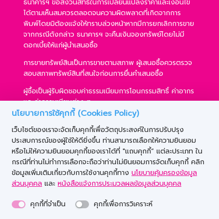
ธนาคารฯ ขอสงวนสิทธิ์ในการเปลี่ยนแปลงราคาและเงื่อนไข
ได้ตามเห็นสมควรตลอดจนความผิดพลาดที่เกิดจากการ
พิมพ์โดยมิต้องแจ้งให้ทราบล่วงหน้าหากมีการยกเลิกการขาย
จากกรณีดังกล่าว ธนาคารฯ จะคืนเงินจองทรัพย์โดยไม่มี
ดอกเบี้ยให้แก่ผู้นำเสนอซื้อ
การขายทรัพย์สินเป็นการขายตามสภาพ ผู้เสนอซื้อควรตรวจ
สอบสภาพทรัพย์สินที่สนใจก่อนการยื่นคำเสนอซื้อ
ผู้ซื้อเป็นผู้รับผิดชอบค่าธรรมเนียมการโอนกรรมสิทธิ์ ค่าอากร
และค่าธรรมเนียมต่าง ๆ
นโยบายการใช้คุกกี้ (Cookies Policy)
ผู้ซื้อสามารถขอสินเชื่อได้ตามหลักเกณฑ์ของธนาคารฯ และ
เว็บไซต์ของเราจะจัดเก็บคุกกี้เพื่อวัตถุประสงค์ในการปรับปรุง
การเสนอซื้อไม่เป็นเงื่อนไขในการพิจารณาอนุมัติสินเชื่อ
ประสบการณ์ของผู้ใช้ให้ดียิ่งขึ้น ท่านสามารถเลือกให้ความยินยอม
ธนาคารฯ ขอสงวนสิทธิ์ที่จะขายทรัพย์สินให้กับผู้เสนอซื้อราย
หรือไม่ให้ความยินยอมคุกกี้ของเราได้ที่ "แถบคุกกี้” แต่ละประเภท ใน
ใดก็ได้ ภายใต้เงื่อนไขตามที่ธนาคารฯ เห็นชอบ
กรณีที่ท่านไม่ทำการเลือกจะถือว่าท่านไม่ยินยอมการจัดเก็บคุกกี้ คลิก
ข้อมูลเพิ่มเติมเกี่ยวกับการใช้งานคุกกี้ทาง
นโยบายคุ้มครองข้อมูล
ส่วนบุคคล
และ
หนังสือแจ้งการประมวลผลข้อมูลส่วนบุคคล
คุกกี้ที่จำเป็น
คุกกี้เพื่อการวิเคราะห์