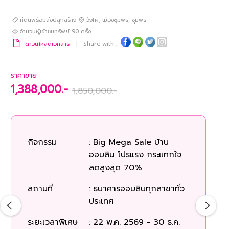
ที่ดินพร้อมสิ่งปลูกสร้าง
วังไผ่
,
เมืองชุมพร
,
ชุมพร
จำนวนผู้เข้าชมทรัพย์
90
ครั้ง
ดาวน์โหลดเอกสาร
Share with :
ราคาขาย
1,388,000.-
1,850,000.-
ร
กิจกรรม
:
Big Mega Sale บ้าน
ออมสิน โปรแรง กระแทกใจ
ก
ลดสูงสุด 70%
สถานที่
:
ธนาคารออมสินทุกสาขาทั่ว
สถ
ประเทศ
ระยะเวลาพิเศษ
:
22 พ.ค. 2569 - 30 ธ.ค.