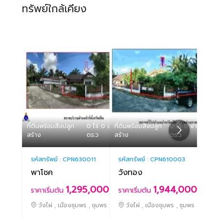
ทรัพย์ใกล้เคียง
ที่ดินพร้อมสิ่งปลูก
0 ไร่ 0 งาน 57
ที่ดินพร้อมสิ่งปลูก
0 ไร่ 0 งาน 91.60
ที่ดิน
สร้าง
ตร.ว
สร้าง
ตร.ว
สร้าง
รหัสทรัพย์ :
CPN630011
รหัสทรัพย์ :
CPN610003
รหัสท
พาโชค
วังทอง
ในฝ
1,295,000.-
1,944,000.-
ราคาเริ่มต้น
ราคาเริ่มต้น
ราคา
วังไผ่ , เมืองชุมพร , ชุมพร
วังไผ่ , เมืองชุมพร , ชุมพร
วั