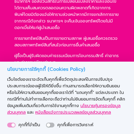
ธนาคารฯ ขอสงวนสิทธิ์ในการเปลี่ยนแปลงราคาและเงื่อนไข
ได้ตามเห็นสมควรตลอดจนความผิดพลาดที่เกิดจากการ
พิมพ์โดยมิต้องแจ้งให้ทราบล่วงหน้าหากมีการยกเลิกการขาย
จากกรณีดังกล่าว ธนาคารฯ จะคืนเงินจองทรัพย์โดยไม่มี
ดอกเบี้ยให้แก่ผู้นำเสนอซื้อ
การขายทรัพย์สินเป็นการขายตามสภาพ ผู้เสนอซื้อควรตรวจ
สอบสภาพทรัพย์สินที่สนใจก่อนการยื่นคำเสนอซื้อ
ผู้ซื้อเป็นผู้รับผิดชอบค่าธรรมเนียมการโอนกรรมสิทธิ์ ค่าอากร
และค่าธรรมเนียมต่าง ๆ
นโยบายการใช้คุกกี้ (Cookies Policy)
ผู้ซื้อสามารถขอสินเชื่อได้ตามหลักเกณฑ์ของธนาคารฯ และ
เว็บไซต์ของเราจะจัดเก็บคุกกี้เพื่อวัตถุประสงค์ในการปรับปรุง
การเสนอซื้อไม่เป็นเงื่อนไขในการพิจารณาอนุมัติสินเชื่อ
ประสบการณ์ของผู้ใช้ให้ดียิ่งขึ้น ท่านสามารถเลือกให้ความยินยอม
ธนาคารฯ ขอสงวนสิทธิ์ที่จะขายทรัพย์สินให้กับผู้เสนอซื้อราย
หรือไม่ให้ความยินยอมคุกกี้ของเราได้ที่ "แถบคุกกี้” แต่ละประเภท ใน
ใดก็ได้ ภายใต้เงื่อนไขตามที่ธนาคารฯ เห็นชอบ
กรณีที่ท่านไม่ทำการเลือกจะถือว่าท่านไม่ยินยอมการจัดเก็บคุกกี้ คลิก
ข้อมูลเพิ่มเติมเกี่ยวกับการใช้งานคุกกี้ทาง
นโยบายคุ้มครองข้อมูล
ส่วนบุคคล
และ
หนังสือแจ้งการประมวลผลข้อมูลส่วนบุคคล
คุกกี้ที่จำเป็น
คุกกี้เพื่อการวิเคราะห์