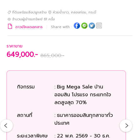
ที่ดินพร้อมสิ่งปลูกสร้าง
ห้วยน้ำขาว
,
คลองท่อม
,
กระบี่
จำนวนผู้เข้าชมทรัพย์
61
ครั้ง
ดาวน์โหลดเอกสาร
Share with :
ราคาขาย
649,000.-
865,000.-
ร
กิจกรรม
:
Big Mega Sale บ้าน
ออมสิน โปรแรง กระแทกใจ
ก
ลดสูงสุด 70%
สถานที่
:
ธนาคารออมสินทุกสาขาทั่ว
สถ
ประเทศ
ระยะเวลาพิเศษ
:
22 พ.ค. 2569 - 30 ธ.ค.