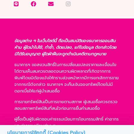
ข้อมูลต่าง ๆ ในเว็บไซต์นี้ ถือเป็นสมบัติของธนาคารออมสิน
ห้าม ผู้ใดนำไปใช้, ทำซ้ำ, ดัดแปลง, แก้ไขข้อมูล ดังกล่าวโดย
มิได้รับอนุญาต ผู้ใดฝ่าฝืนจะถูกดำเนินคดีตามกฎหมาย
ธนาคารฯ ขอสงวนสิทธิ์ในการเปลี่ยนแปลงราคาและเงื่อนไข
ได้ตามเห็นสมควรตลอดจนความผิดพลาดที่เกิดจากการ
พิมพ์โดยมิต้องแจ้งให้ทราบล่วงหน้าหากมีการยกเลิกการขาย
จากกรณีดังกล่าว ธนาคารฯ จะคืนเงินจองทรัพย์โดยไม่มี
ดอกเบี้ยให้แก่ผู้นำเสนอซื้อ
การขายทรัพย์สินเป็นการขายตามสภาพ ผู้เสนอซื้อควรตรวจ
สอบสภาพทรัพย์สินที่สนใจก่อนการยื่นคำเสนอซื้อ
ผู้ซื้อเป็นผู้รับผิดชอบค่าธรรมเนียมการโอนกรรมสิทธิ์ ค่าอากร
และค่าธรรมเนียมต่าง ๆ
นโยบายการใช้คุกกี้ (Cookies Policy)