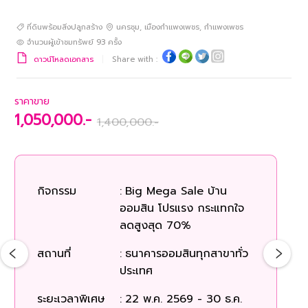
ที่ดินพร้อมสิ่งปลูกสร้าง
นครชุม
,
เมืองกำแพงเพชร
,
กำแพงเพชร
จำนวนผู้เข้าชมทรัพย์
93
ครั้ง
ดาวน์โหลดเอกสาร
Share with :
ราคาขาย
1,050,000.-
1,400,000.-
กิจกรรม
:
Big Mega Sale บ้าน
ออมสิน โปรแรง กระแทกใจ
ลดสูงสุด 70%
สถานที่
:
ธนาคารออมสินทุกสาขาทั่ว
ประเทศ
ระยะเวลาพิเศษ
:
22 พ.ค. 2569 - 30 ธ.ค.