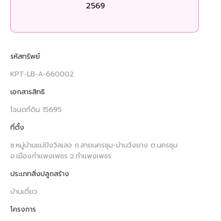
2569
รหัสทรัพย์
KPT-LB-A-660002
เอกสารสิทธิ
โฉนดที่ดิน 15695
ที่ตั้ง
ซ.หมู่บ้านแม่ปิงวิลเลจ ถ.สายนครชุม-บ้านวังยาง ต.นครชุม
อ.เมืองกำแพงเพชร จ.กำแพงเพชร
ประเภทสิ่งปลูกสร้าง
บ้านเดี่ยว
โครงการ