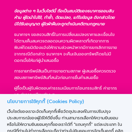
ข้อมูลต่าง ๆ ในเว็บไซต์นี้ ถือเป็นสมบัติของธนาคารออมสิน
ห้าม ผู้ใดนำไปใช้, ทำซ้ำ, ดัดแปลง, แก้ไขข้อมูล ดังกล่าวโดย
มิได้รับอนุญาต ผู้ใดฝ่าฝืนจะถูกดำเนินคดีตามกฎหมาย
ธนาคารฯ ขอสงวนสิทธิ์ในการเปลี่ยนแปลงราคาและเงื่อนไข
ได้ตามเห็นสมควรตลอดจนความผิดพลาดที่เกิดจากการ
พิมพ์โดยมิต้องแจ้งให้ทราบล่วงหน้าหากมีการยกเลิกการขาย
จากกรณีดังกล่าว ธนาคารฯ จะคืนเงินจองทรัพย์โดยไม่มี
ดอกเบี้ยให้แก่ผู้นำเสนอซื้อ
การขายทรัพย์สินเป็นการขายตามสภาพ ผู้เสนอซื้อควรตรวจ
สอบสภาพทรัพย์สินที่สนใจก่อนการยื่นคำเสนอซื้อ
ผู้ซื้อเป็นผู้รับผิดชอบค่าธรรมเนียมการโอนกรรมสิทธิ์ ค่าอากร
และค่าธรรมเนียมต่าง ๆ
นโยบายการใช้คุกกี้ (Cookies Policy)
ผู้ซื้อสามารถขอสินเชื่อได้ตามหลักเกณฑ์ของธนาคารฯ และ
เว็บไซต์ของเราจะจัดเก็บคุกกี้เพื่อวัตถุประสงค์ในการปรับปรุง
การเสนอซื้อไม่เป็นเงื่อนไขในการพิจารณาอนุมัติสินเชื่อ
ประสบการณ์ของผู้ใช้ให้ดียิ่งขึ้น ท่านสามารถเลือกให้ความยินยอม
ธนาคารฯ ขอสงวนสิทธิ์ที่จะขายทรัพย์สินให้กับผู้เสนอซื้อราย
หรือไม่ให้ความยินยอมคุกกี้ของเราได้ที่ "แถบคุกกี้” แต่ละประเภท ใน
ใดก็ได้ ภายใต้เงื่อนไขตามที่ธนาคารฯ เห็นชอบ
กรณีที่ท่านไม่ทำการเลือกจะถือว่าท่านไม่ยินยอมการจัดเก็บคุกกี้ คลิก