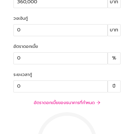
บาท
วงเงินกู้
บาท
อัตราดอกเบี้ย
%
ระยะเวลากู้
ปี
อัตราดอกเบี้ยของธนาคารที่กำหนด