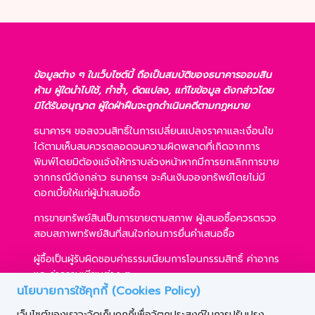
ข้อมูลต่าง ๆ ในเว็บไซต์นี้ ถือเป็นสมบัติของธนาคารออมสิน
ห้าม ผู้ใดนำไปใช้, ทำซ้ำ, ดัดแปลง, แก้ไขข้อมูล ดังกล่าวโดย
มิได้รับอนุญาต ผู้ใดฝ่าฝืนจะถูกดำเนินคดีตามกฎหมาย
ธนาคารฯ ขอสงวนสิทธิ์ในการเปลี่ยนแปลงราคาและเงื่อนไข
ได้ตามเห็นสมควรตลอดจนความผิดพลาดที่เกิดจากการ
พิมพ์โดยมิต้องแจ้งให้ทราบล่วงหน้าหากมีการยกเลิกการขาย
จากกรณีดังกล่าว ธนาคารฯ จะคืนเงินจองทรัพย์โดยไม่มี
ดอกเบี้ยให้แก่ผู้นำเสนอซื้อ
การขายทรัพย์สินเป็นการขายตามสภาพ ผู้เสนอซื้อควรตรวจ
สอบสภาพทรัพย์สินที่สนใจก่อนการยื่นคำเสนอซื้อ
ผู้ซื้อเป็นผู้รับผิดชอบค่าธรรมเนียมการโอนกรรมสิทธิ์ ค่าอากร
และค่าธรรมเนียมต่าง ๆ
นโยบายการใช้คุกกี้ (Cookies Policy)
ผู้ซื้อสามารถขอสินเชื่อได้ตามหลักเกณฑ์ของธนาคารฯ และ
เว็บไซต์ของเราจะจัดเก็บคุกกี้เพื่อวัตถุประสงค์ในการปรับปรุง