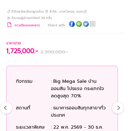
ที่ดินพร้อมสิ่งปลูกสร้าง
ลำโพ
,
บางบัวทอง
,
นนทบุรี
จำนวนผู้เข้าชมทรัพย์
34
ครั้ง
ดาวน์โหลดเอกสาร
Share with :
ราคาขาย
1,725,000.-
2,300,000.-
กิจกรรม
:
Big Mega Sale บ้าน
ออมสิน โปรแรง กระแทกใจ
ลดสูงสุด 70%
สถานที่
:
ธนาคารออมสินทุกสาขาทั่ว
ประเทศ
ระยะเวลาพิเศษ
:
22 พ.ค. 2569 - 30 ธ.ค.