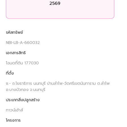
2569
รหัสทรัพย์
NBI-LB-A-660032
เอกสารสิทธิ
โฉนดที่ดิน 177030
ที่ตั้ง
ซ.- ถ.โยธาธิการ นนทบุรี บ้านลำโพ-วัดศรีเขตนันทาราม ต.ลำโพ
อ.บางบัวทอง จ.นนทบุรี
ประเภทสิ่งปลูกสร้าง
ทาวน์เฮ้าส์
โครงการ