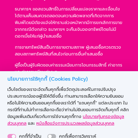
ธนาคารฯ ขอสงวนสิทธิ์ในการเปลี่ยนแปลงราคาและเงื่อนไข
ได้ตามเห็นสมควรตลอดจนความผิดพลาดที่เกิดจากการ
พิมพ์โดยมิต้องแจ้งให้ทราบล่วงหน้าหากมีการยกเลิกการขาย
จากกรณีดังกล่าว ธนาคารฯ จะคืนเงินจองทรัพย์โดยไม่มี
ดอกเบี้ยให้แก่ผู้นำเสนอซื้อ
การขายทรัพย์สินเป็นการขายตามสภาพ ผู้เสนอซื้อควรตรวจ
สอบสภาพทรัพย์สินที่สนใจก่อนการยื่นคำเสนอซื้อ
ผู้ซื้อเป็นผู้รับผิดชอบค่าธรรมเนียมการโอนกรรมสิทธิ์ ค่าอากร
และค่าธรรมเนียมต่าง ๆ
นโยบายการใช้คุกกี้ (Cookies Policy)
ผู้ซื้อสามารถขอสินเชื่อได้ตามหลักเกณฑ์ของธนาคารฯ และ
เว็บไซต์ของเราจะจัดเก็บคุกกี้เพื่อวัตถุประสงค์ในการปรับปรุง
การเสนอซื้อไม่เป็นเงื่อนไขในการพิจารณาอนุมัติสินเชื่อ
ประสบการณ์ของผู้ใช้ให้ดียิ่งขึ้น ท่านสามารถเลือกให้ความยินยอม
ธนาคารฯ ขอสงวนสิทธิ์ที่จะขายทรัพย์สินให้กับผู้เสนอซื้อราย
หรือไม่ให้ความยินยอมคุกกี้ของเราได้ที่ "แถบคุกกี้” แต่ละประเภท ใน
ใดก็ได้ ภายใต้เงื่อนไขตามที่ธนาคารฯ เห็นชอบ
กรณีที่ท่านไม่ทำการเลือกจะถือว่าท่านไม่ยินยอมการจัดเก็บคุกกี้ คลิก
ข้อมูลเพิ่มเติมเกี่ยวกับการใช้งานคุกกี้ทาง
นโยบายคุ้มครองข้อมูล
ส่วนบุคคล
และ
หนังสือแจ้งการประมวลผลข้อมูลส่วนบุคคล
คุกกี้ที่จำเป็น
คุกกี้เพื่อการวิเคราะห์