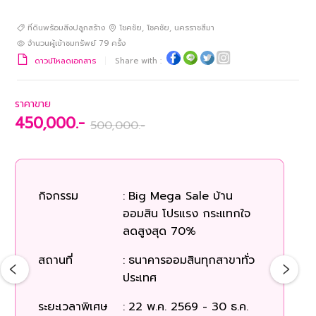
ที่ดินพร้อมสิ่งปลูกสร้าง
โชคชัย
,
โชคชัย
,
นครราชสีมา
จำนวนผู้เข้าชมทรัพย์
79
ครั้ง
ดาวน์โหลดเอกสาร
Share with :
ราคาขาย
450,000.-
500,000.-
กิจกรรม
:
Big Mega Sale บ้าน
ก
ออมสิน โปรแรง กระแทกใจ
ลดสูงสุด 70%
สถ
สถานที่
:
ธนาคารออมสินทุกสาขาทั่ว
ประเทศ
ระยะเวลาพิเศษ
:
22 พ.ค. 2569 - 30 ธ.ค.