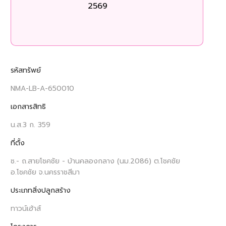
2569
ร
รหัสทรัพย์
NMA-LB-A-650010
เอกสารสิทธิ
น.ส.3 ก. 359
ที่ตั้ง
ซ.- ถ.สายโชคชัย - บ้านคลองกลาง (นม.2086) ต.โชคชัย
อ.โชคชัย จ.นครราชสีมา
ประเภทสิ่งปลูกสร้าง
ทาวน์เฮ้าส์