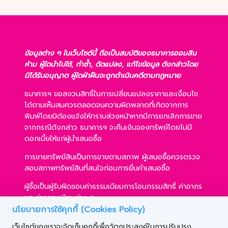
ข้อมูลต่าง ๆ ในเว็บไซต์นี้ ถือเป็นสมบัติของธนาคารออมสิน
ห้าม ผู้ใดนำไปใช้, ทำซ้ำ, ดัดแปลง, แก้ไขข้อมูล ดังกล่าวโดย
มิได้รับอนุญาต ผู้ใดฝ่าฝืนจะถูกดำเนินคดีตามกฎหมาย
ธนาคารฯ ขอสงวนสิทธิ์ในการเปลี่ยนแปลงราคาและเงื่อนไข
ได้ตามเห็นสมควรตลอดจนความผิดพลาดที่เกิดจากการ
พิมพ์โดยมิต้องแจ้งให้ทราบล่วงหน้าหากมีการยกเลิกการขาย
จากกรณีดังกล่าว ธนาคารฯ จะคืนเงินจองทรัพย์โดยไม่มี
ดอกเบี้ยให้แก่ผู้นำเสนอซื้อ
การขายทรัพย์สินเป็นการขายตามสภาพ ผู้เสนอซื้อควรตรวจ
สอบสภาพทรัพย์สินที่สนใจก่อนการยื่นคำเสนอซื้อ
ผู้ซื้อเป็นผู้รับผิดชอบค่าธรรมเนียมการโอนกรรมสิทธิ์ ค่าอากร
และค่าธรรมเนียมต่าง ๆ
นโยบายการใช้คุกกี้ (Cookies Policy)
ผู้ซื้อสามารถขอสินเชื่อได้ตามหลักเกณฑ์ของธนาคารฯ และ
เว็บไซต์ของเราจะจัดเก็บคุกกี้เพื่อวัตถุประสงค์ในการปรับปรุง
การเสนอซื้อไม่เป็นเงื่อนไขในการพิจารณาอนุมัติสินเชื่อ