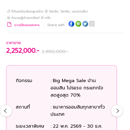
ที่ดินพร้อมสิ่งปลูกสร้าง
โชคชัย
,
โชคชัย
,
นครราชสีมา
จำนวนผู้เข้าชมทรัพย์
31
ครั้ง
ดาวน์โหลดเอกสาร
Share with :
ราคาขาย
2,252,000.-
2,850,000.-
กิจกรรม
:
Big Mega Sale บ้าน
ก
ออมสิน โปรแรง กระแทกใจ
ลดสูงสุด 70%
สถ
สถานที่
:
ธนาคารออมสินทุกสาขาทั่ว
ประเทศ
ระยะเวลาพิเศษ
:
22 พ.ค. 2569 - 30 ธ.ค.