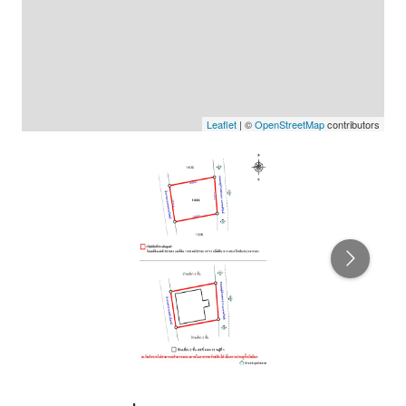
Leaflet
| ©
OpenStreetMap
contributors