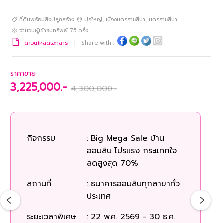
ที่ดินพร้อมสิ่งปลูกสร้าง
ปรุใหญ่
,
เมืองนครราชสีมา
,
นครราชสีมา
จำนวนผู้เข้าชมทรัพย์
75
ครั้ง
ดาวน์โหลดเอกสาร
Share with :
ราคาขาย
3,225,000.-
4,300,000.-
ร
กิจกรรม
:
Big Mega Sale บ้าน
ออมสิน โปรแรง กระแทกใจ
ก
ลดสูงสุด 70%
สถานที่
:
ธนาคารออมสินทุกสาขาทั่ว
สถ
ประเทศ
ระยะเวลาพิเศษ
:
22 พ.ค. 2569 - 30 ธ.ค.