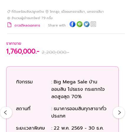
ที่ดินพร้อมสิ่งปลูกสร้าง
โคกสูง
,
เมืองนครราชสีมา
,
นครราชสีมา
จำนวนผู้เข้าชมทรัพย์
79
ครั้ง
ดาวน์โหลดเอกสาร
Share with :
ราคาขาย
1,760,000.-
2,200,000.-
กิจกรรม
:
Big Mega Sale บ้าน
ก
ออมสิน โปรแรง กระแทกใจ
ลดสูงสุด 70%
สถ
สถานที่
:
ธนาคารออมสินทุกสาขาทั่ว
ประเทศ
ระยะเวลาพิเศษ
:
22 พ.ค. 2569 - 30 ธ.ค.