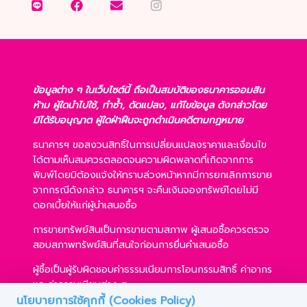
ข้อมูลต่าง ๆ ในเว็บไซต์นี้ ถือเป็นสมบัติของธนาคารออมสิน
ห้าม ผู้ใดนำไปใช้, ทำซ้ำ, ดัดแปลง, แก้ไขข้อมูล ดังกล่าวโดย
มิได้รับอนุญาต ผู้ใดฝ่าฝืนจะถูกดำเนินคดีตามกฎหมาย
ธนาคารฯ ขอสงวนสิทธิ์ในการเปลี่ยนแปลงราคาและเงื่อนไข
ได้ตามเห็นสมควรตลอดจนความผิดพลาดที่เกิดจากการ
พิมพ์โดยมิต้องแจ้งให้ทราบล่วงหน้าหากมีการยกเลิกการขาย
จากกรณีดังกล่าว ธนาคารฯ จะคืนเงินจองทรัพย์โดยไม่มี
ดอกเบี้ยให้แก่ผู้นำเสนอซื้อ
การขายทรัพย์สินเป็นการขายตามสภาพ ผู้เสนอซื้อควรตรวจ
สอบสภาพทรัพย์สินที่สนใจก่อนการยื่นคำเสนอซื้อ
ผู้ซื้อเป็นผู้รับผิดชอบค่าธรรมเนียมการโอนกรรมสิทธิ์ ค่าอากร
และค่าธรรมเนียมต่าง ๆ
นโยบายการใช้คุกกี้ (Cookies Policy)