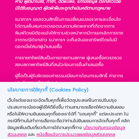
ห้าม ผู้ใดนำไปใช้, ทำซ้ำ, ดัดแปลง, แก้ไขข้อมูล ดังกล่าวโดย
มิได้รับอนุญาต ผู้ใดฝ่าฝืนจะถูกดำเนินคดีตามกฎหมาย
ธนาคารฯ ขอสงวนสิทธิ์ในการเปลี่ยนแปลงราคาและเงื่อนไข
ได้ตามเห็นสมควรตลอดจนความผิดพลาดที่เกิดจากการ
พิมพ์โดยมิต้องแจ้งให้ทราบล่วงหน้าหากมีการยกเลิกการขาย
จากกรณีดังกล่าว ธนาคารฯ จะคืนเงินจองทรัพย์โดยไม่มี
ดอกเบี้ยให้แก่ผู้นำเสนอซื้อ
การขายทรัพย์สินเป็นการขายตามสภาพ ผู้เสนอซื้อควรตรวจ
สอบสภาพทรัพย์สินที่สนใจก่อนการยื่นคำเสนอซื้อ
ผู้ซื้อเป็นผู้รับผิดชอบค่าธรรมเนียมการโอนกรรมสิทธิ์ ค่าอากร
และค่าธรรมเนียมต่าง ๆ
นโยบายการใช้คุกกี้ (Cookies Policy)
ผู้ซื้อสามารถขอสินเชื่อได้ตามหลักเกณฑ์ของธนาคารฯ และ
เว็บไซต์ของเราจะจัดเก็บคุกกี้เพื่อวัตถุประสงค์ในการปรับปรุง
การเสนอซื้อไม่เป็นเงื่อนไขในการพิจารณาอนุมัติสินเชื่อ
ประสบการณ์ของผู้ใช้ให้ดียิ่งขึ้น ท่านสามารถเลือกให้ความยินยอม
ธนาคารฯ ขอสงวนสิทธิ์ที่จะขายทรัพย์สินให้กับผู้เสนอซื้อราย
หรือไม่ให้ความยินยอมคุกกี้ของเราได้ที่ "แถบคุกกี้” แต่ละประเภท ใน
ใดก็ได้ ภายใต้เงื่อนไขตามที่ธนาคารฯ เห็นชอบ
กรณีที่ท่านไม่ทำการเลือกจะถือว่าท่านไม่ยินยอมการจัดเก็บคุกกี้ คลิก
ข้อมูลเพิ่มเติมเกี่ยวกับการใช้งานคุกกี้ทาง
นโยบายคุ้มครองข้อมูล
ส่วนบุคคล
และ
หนังสือแจ้งการประมวลผลข้อมูลส่วนบุคคล