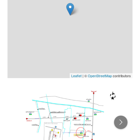
Leaflet
| ©
OpenStreetMap
contributors