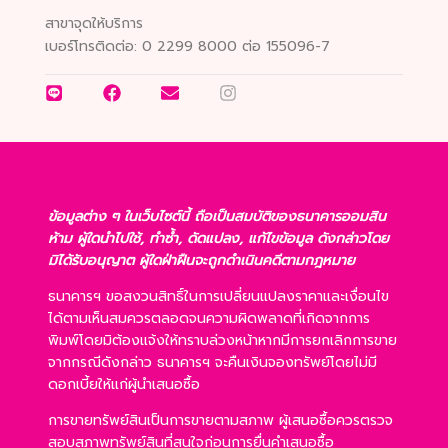
สาขาจุดให้บริการ
เบอร์โทรติดต่อ:
0 2299 8000 ต่อ 155096-7
ข้อมูลต่าง ๆ ในเว็บไซต์นี้ ถือเป็นสมบัติของธนาคารออมสิน
ห้าม ผู้ใดนำไปใช้, ทำซ้ำ, ดัดแปลง, แก้ไขข้อมูล ดังกล่าวโดย
มิได้รับอนุญาต ผู้ใดฝ่าฝืนจะถูกดำเนินคดีตามกฎหมาย
ธนาคารฯ ขอสงวนสิทธิ์ในการเปลี่ยนแปลงราคาและเงื่อนไข
ได้ตามเห็นสมควรตลอดจนความผิดพลาดที่เกิดจากการ
พิมพ์โดยมิต้องแจ้งให้ทราบล่วงหน้าหากมีการยกเลิกการขาย
จากกรณีดังกล่าว ธนาคารฯ จะคืนเงินจองทรัพย์โดยไม่มี
ดอกเบี้ยให้แก่ผู้นำเสนอซื้อ
การขายทรัพย์สินเป็นการขายตามสภาพ ผู้เสนอซื้อควรตรวจ
สอบสภาพทรัพย์สินที่สนใจก่อนการยื่นคำเสนอซื้อ