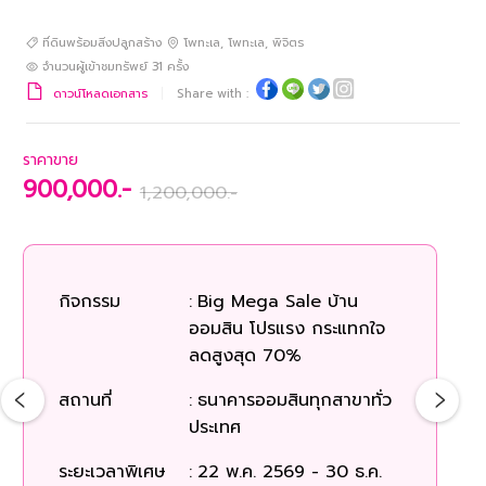
ที่ดินพร้อมสิ่งปลูกสร้าง
โพทะเล
,
โพทะเล
,
พิจิตร
จำนวนผู้เข้าชมทรัพย์
31
ครั้ง
ดาวน์โหลดเอกสาร
Share with :
ราคาขาย
900,000.-
1,200,000.-
กิจกรรม
:
Big Mega Sale บ้าน
ออมสิน โปรแรง กระแทกใจ
ลดสูงสุด 70%
สถานที่
:
ธนาคารออมสินทุกสาขาทั่ว
ประเทศ
ระยะเวลาพิเศษ
:
22 พ.ค. 2569 - 30 ธ.ค.