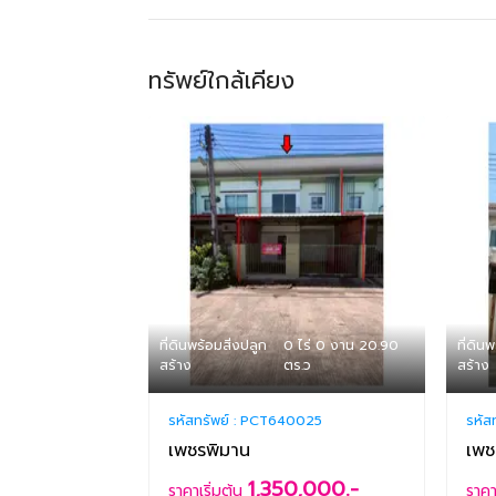
ทรัพย์ใกล้เคียง
ที่ดินพร้อมสิ่งปลูก
0 ไร่ 0 งาน 20.90
ที่ดิน
สร้าง
ตร.ว
สร้าง
รหัสทรัพย์ :
PCT640025
รหัส
เพชรพิมาน
เพช
1,350,000.-
ราคาเริ่มต้น
ราคา