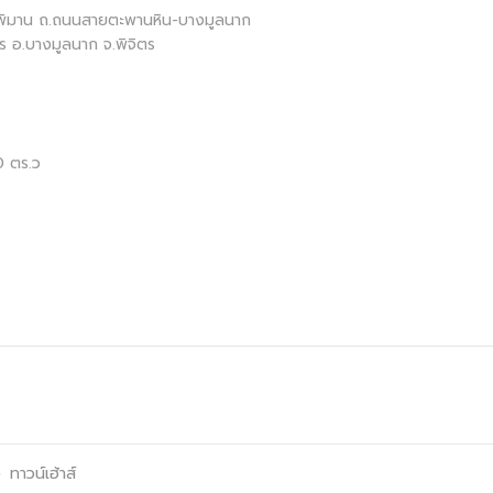
รพิมาน ถ.ถนนสายตะพานหิน-บางมูลนาก
ร อ.บางมูลนาก จ.พิจิตร
0 ตร.ว
ง
ทาวน์เฮ้าส์