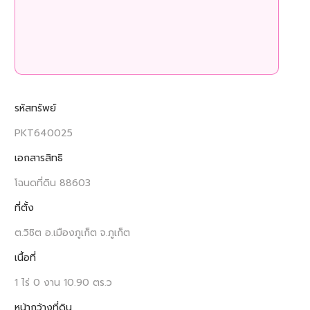
ร
รหัสทรัพย์
PKT640025
เอกสารสิทธิ
โฉนดที่ดิน 88603
ที่ตั้ง
ต.วิชิต อ.เมืองภูเก็ต จ.ภูเก็ต
เนื้อที่
1 ไร่ 0 งาน 10.90 ตร.ว
หน้ากว้างที่ดิน