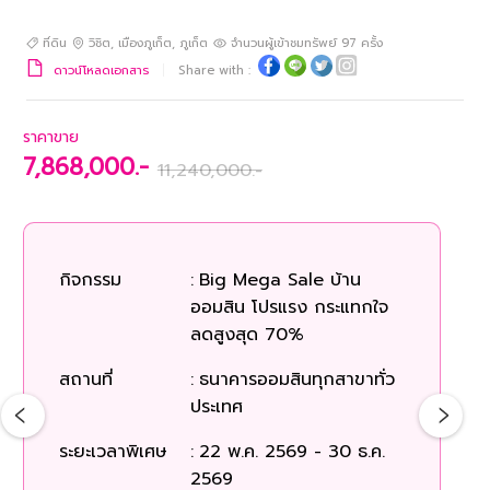
ที่ดิน
วิชิต
,
เมืองภูเก็ต
,
ภูเก็ต
จำนวนผู้เข้าชมทรัพย์
97
ครั้ง
ดาวน์โหลดเอกสาร
Share with :
ราคาขาย
7,868,000.-
11,240,000.-
ร
กิจกรรม
:
Big Mega Sale บ้าน
ออมสิน โปรแรง กระแทกใจ
ก
ลดสูงสุด 70%
สถานที่
:
ธนาคารออมสินทุกสาขาทั่ว
สถ
ประเทศ
ระยะเวลาพิเศษ
:
22 พ.ค. 2569 - 30 ธ.ค.
2569