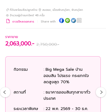
ที่ดินพร้อมสิ่งปลูกสร้าง
สมอแข
,
เมืองพิษณุโลก
,
พิษณุโลก
จำนวนผู้เข้าชมทรัพย์
46
ครั้ง
ดาวน์โหลดเอกสาร
Share with :
ราคาขาย
2,063,000.-
2,750,000.-
กิจกรรม
:
Big Mega Sale บ้าน
ออมสิน โปรแรง กระแทกใจ
ลดสูงสุด 70%
สถานที่
:
ธนาคารออมสินทุกสาขาทั่ว
ประเทศ
ระยะเวลาพิเศษ
:
22 พ.ค. 2569 - 30 ธ.ค.