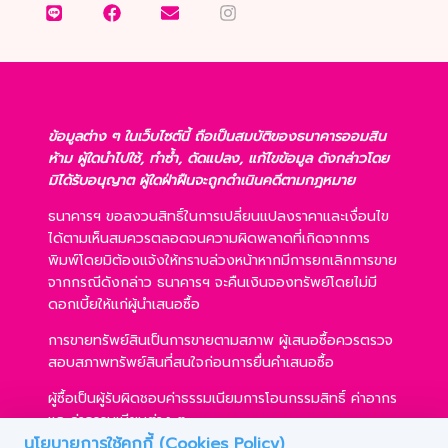
ข้อมูลต่าง ๆ ในเว็บไซต์นี้ ถือเป็นสมบัติของธนาคารออมสิน
ห้าม ผู้ใดนำไปใช้, ทำซ้ำ, ดัดแปลง, แก้ไขข้อมูล ดังกล่าวโดย
มิได้รับอนุญาต ผู้ใดฝ่าฝืนจะถูกดำเนินคดีตามกฎหมาย
ธนาคารฯ ขอสงวนสิทธิ์ในการเปลี่ยนแปลงราคาและเงื่อนไข
ได้ตามเห็นสมควรตลอดจนความผิดพลาดที่เกิดจากการ
พิมพ์โดยมิต้องแจ้งให้ทราบล่วงหน้าหากมีการยกเลิกการขาย
จากกรณีดังกล่าว ธนาคารฯ จะคืนเงินจองทรัพย์โดยไม่มี
ดอกเบี้ยให้แก่ผู้นำเสนอซื้อ
การขายทรัพย์สินเป็นการขายตามสภาพ ผู้เสนอซื้อควรตรวจ
สอบสภาพทรัพย์สินที่สนใจก่อนการยื่นคำเสนอซื้อ
ผู้ซื้อเป็นผู้รับผิดชอบค่าธรรมเนียมการโอนกรรมสิทธิ์ ค่าอากร
และค่าธรรมเนียมต่าง ๆ
นโยบายการใช้คุกกี้ (Cookies Policy)