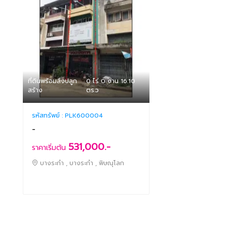
ที่ดินพร้อมสิ่งปลูก
0 ไร่ 0 งาน 16.10
สร้าง
ตร.ว
รหัสทรัพย์ :
PLK600004
-
531,000.-
ราคาเริ่มต้น
บางระกำ , บางระกำ , พิษณุโลก