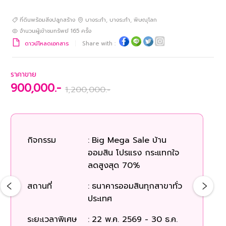
ที่ดินพร้อมสิ่งปลูกสร้าง
บางระกำ
,
บางระกำ
,
พิษณุโลก
จำนวนผู้เข้าชมทรัพย์
165
ครั้ง
ดาวน์โหลดเอกสาร
Share with :
ราคาขาย
900,000.-
1,200,000.-
กิจกรรม
:
Big Mega Sale บ้าน
ออมสิน โปรแรง กระแทกใจ
ลดสูงสุด 70%
สถานที่
:
ธนาคารออมสินทุกสาขาทั่ว
ประเทศ
ระยะเวลาพิเศษ
:
22 พ.ค. 2569 - 30 ธ.ค.