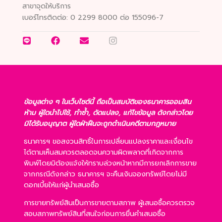
สาขาจุดให้บริการ
เบอร์โทรติดต่อ:
0 2299 8000 ต่อ 155096-7
ข้อมูลต่าง ๆ ในเว็บไซต์นี้ ถือเป็นสมบัติของธนาคารออมสิน
ห้าม ผู้ใดนำไปใช้, ทำซ้ำ, ดัดแปลง, แก้ไขข้อมูล ดังกล่าวโดย
มิได้รับอนุญาต ผู้ใดฝ่าฝืนจะถูกดำเนินคดีตามกฎหมาย
ธนาคารฯ ขอสงวนสิทธิ์ในการเปลี่ยนแปลงราคาและเงื่อนไข
ได้ตามเห็นสมควรตลอดจนความผิดพลาดที่เกิดจากการ
พิมพ์โดยมิต้องแจ้งให้ทราบล่วงหน้าหากมีการยกเลิกการขาย
จากกรณีดังกล่าว ธนาคารฯ จะคืนเงินจองทรัพย์โดยไม่มี
ดอกเบี้ยให้แก่ผู้นำเสนอซื้อ
การขายทรัพย์สินเป็นการขายตามสภาพ ผู้เสนอซื้อควรตรวจ
สอบสภาพทรัพย์สินที่สนใจก่อนการยื่นคำเสนอซื้อ