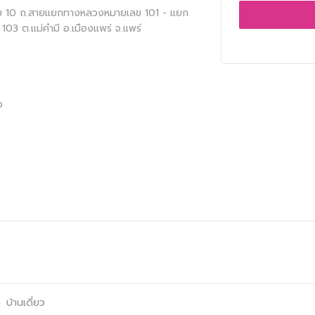
อย 10 ถ.สายแยกทางหลวงหมายเลข 101 - แยก
03 ต.แม่คำมี อ.เมืองแพร่ จ.แพร่
ว
ง
บ้านเดี่ยว