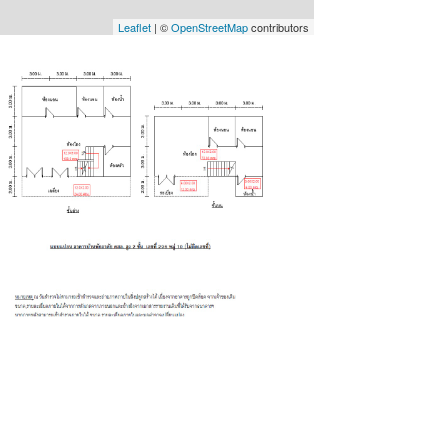
Leaflet
| ©
OpenStreetMap
contributors