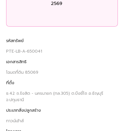
2569
ร
รหัสทรัพย์
PTE-LB-A-650041
เอกสารสิทธิ
โฉนดที่ดิน 85069
ที่ตั้ง
ซ.42 ถ.รังสิต - นครนายก (ทล.305) ต.บึงยี่โถ อ.ธัญบุรี
จ.ปทุมธานี
ประเภทสิ่งปลูกสร้าง
ทาวน์เฮ้าส์