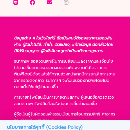
ข้อมูลต่าง ๆ ในเว็บไซต์นี้ ถือเป็นสมบัติของธนาคารออมสิน
ห้าม ผู้ใดนำไปใช้, ทำซ้ำ, ดัดแปลง, แก้ไขข้อมูล ดังกล่าวโดย
มิได้รับอนุญาต ผู้ใดฝ่าฝืนจะถูกดำเนินคดีตามกฎหมาย
ธนาคารฯ ขอสงวนสิทธิ์ในการเปลี่ยนแปลงราคาและเงื่อนไข
ได้ตามเห็นสมควรตลอดจนความผิดพลาดที่เกิดจากการ
พิมพ์โดยมิต้องแจ้งให้ทราบล่วงหน้าหากมีการยกเลิกการขาย
จากกรณีดังกล่าว ธนาคารฯ จะคืนเงินจองทรัพย์โดยไม่มี
ดอกเบี้ยให้แก่ผู้นำเสนอซื้อ
การขายทรัพย์สินเป็นการขายตามสภาพ ผู้เสนอซื้อควรตรวจ
สอบสภาพทรัพย์สินที่สนใจก่อนการยื่นคำเสนอซื้อ
ผู้ซื้อเป็นผู้รับผิดชอบค่าธรรมเนียมการโอนกรรมสิทธิ์ ค่าอากร
และค่าธรรมเนียมต่าง ๆ
นโยบายการใช้คุกกี้ (Cookies Policy)