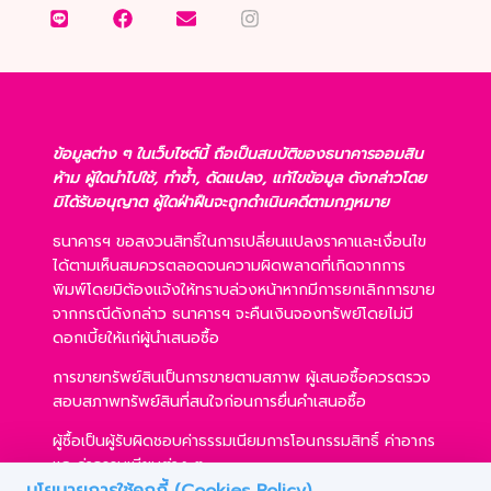
ข้อมูลต่าง ๆ ในเว็บไซต์นี้ ถือเป็นสมบัติของธนาคารออมสิน
ห้าม ผู้ใดนำไปใช้, ทำซ้ำ, ดัดแปลง, แก้ไขข้อมูล ดังกล่าวโดย
มิได้รับอนุญาต ผู้ใดฝ่าฝืนจะถูกดำเนินคดีตามกฎหมาย
ธนาคารฯ ขอสงวนสิทธิ์ในการเปลี่ยนแปลงราคาและเงื่อนไข
ได้ตามเห็นสมควรตลอดจนความผิดพลาดที่เกิดจากการ
พิมพ์โดยมิต้องแจ้งให้ทราบล่วงหน้าหากมีการยกเลิกการขาย
จากกรณีดังกล่าว ธนาคารฯ จะคืนเงินจองทรัพย์โดยไม่มี
ดอกเบี้ยให้แก่ผู้นำเสนอซื้อ
การขายทรัพย์สินเป็นการขายตามสภาพ ผู้เสนอซื้อควรตรวจ
สอบสภาพทรัพย์สินที่สนใจก่อนการยื่นคำเสนอซื้อ
ผู้ซื้อเป็นผู้รับผิดชอบค่าธรรมเนียมการโอนกรรมสิทธิ์ ค่าอากร
และค่าธรรมเนียมต่าง ๆ