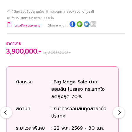
ที่ดินพร้อมสิ่งปลูกสร้าง
คลองหก
,
คลองหลวง
,
ปทุมธานี
จำนวนผู้เข้าชมทรัพย์
199
ครั้ง
ดาวน์โหลดเอกสาร
Share with :
ราคาขาย
3,900,000.-
5,200,000.-
กิจกรรม
:
Big Mega Sale บ้าน
ก
ออมสิน โปรแรง กระแทกใจ
ลดสูงสุด 70%
สถ
สถานที่
:
ธนาคารออมสินทุกสาขาทั่ว
ประเทศ
ระยะเวลาพิเศษ
:
22 พ.ค. 2569 - 30 ธ.ค.