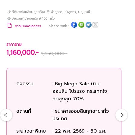
ที่ดินพร้อมสิ่งปลูกสร้าง
ลำลูกกา
,
ลำลูกกา
,
ปทุมธานี
จำนวนผู้เข้าชมทรัพย์
165
ครั้ง
ดาวน์โหลดเอกสาร
Share with :
ราคาขาย
1,160,000.-
1,450,000.-
กิจกรรม
:
Big Mega Sale บ้าน
ก
ออมสิน โปรแรง กระแทกใจ
ลดสูงสุด 70%
สถ
สถานที่
:
ธนาคารออมสินทุกสาขาทั่ว
ประเทศ
ระยะเวลาพิเศษ
:
22 พ.ค. 2569 - 30 ธ.ค.