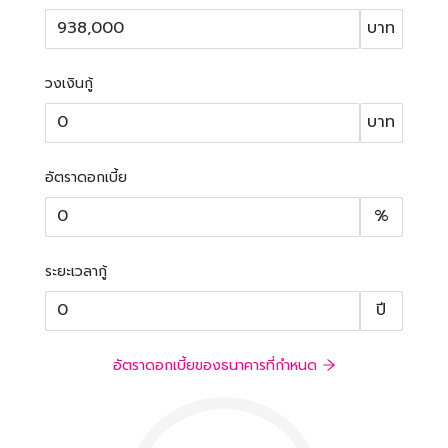
บาท
วงเงินกู้
บาท
อัตราดอกเบี้ย
%
ระยะเวลากู้
ปี
อัตราดอกเบี้ยของธนาคารที่กำหนด