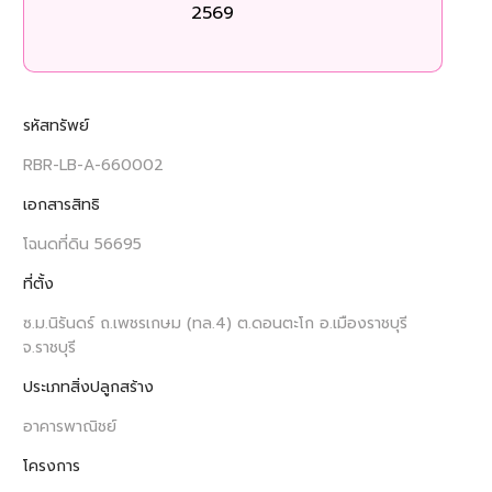
2569
รหัสทรัพย์
RBR-LB-A-660002
เอกสารสิทธิ
โฉนดที่ดิน 56695
ที่ตั้ง
ซ.ม.นิรันดร์ ถ.เพชรเกษม (ทล.4) ต.ดอนตะโก อ.เมืองราชบุรี
จ.ราชบุรี
ประเภทสิ่งปลูกสร้าง
อาคารพาณิชย์
โครงการ