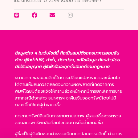
เบอร์โทรติดต่อ:
0 2299 8000 ต่อ 155096-7
ข้อมูลต่าง ๆ ในเว็บไซต์นี้ ถือเป็นสมบัติของธนาคารออมสิน
ห้าม ผู้ใดนำไปใช้, ทำซ้ำ, ดัดแปลง, แก้ไขข้อมูล ดังกล่าวโดย
มิได้รับอนุญาต ผู้ใดฝ่าฝืนจะถูกดำเนินคดีตามกฎหมาย
ธนาคารฯ ขอสงวนสิทธิ์ในการเปลี่ยนแปลงราคาและเงื่อนไข
ได้ตามเห็นสมควรตลอดจนความผิดพลาดที่เกิดจากการ
พิมพ์โดยมิต้องแจ้งให้ทราบล่วงหน้าหากมีการยกเลิกการขาย
จากกรณีดังกล่าว ธนาคารฯ จะคืนเงินจองทรัพย์โดยไม่มี
ดอกเบี้ยให้แก่ผู้นำเสนอซื้อ
การขายทรัพย์สินเป็นการขายตามสภาพ ผู้เสนอซื้อควรตรวจ
สอบสภาพทรัพย์สินที่สนใจก่อนการยื่นคำเสนอซื้อ
ผู้ซื้อเป็นผู้รับผิดชอบค่าธรรมเนียมการโอนกรรมสิทธิ์ ค่าอากร