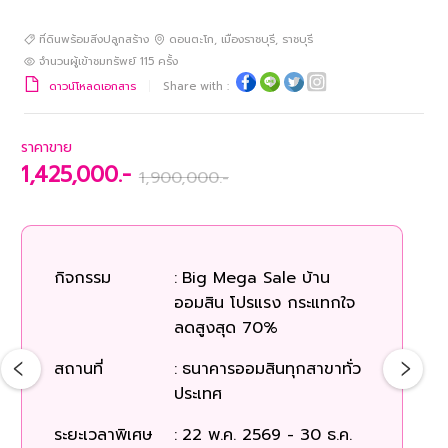
ที่ดินพร้อมสิ่งปลูกสร้าง
ดอนตะโก
,
เมืองราชบุรี
,
ราชบุรี
จำนวนผู้เข้าชมทรัพย์
115
ครั้ง
ดาวน์โหลดเอกสาร
Share with :
ราคาขาย
1,425,000.-
1,900,000.-
กิจกรรม
:
Big Mega Sale บ้าน
ออมสิน โปรแรง กระแทกใจ
ลดสูงสุด 70%
สถานที่
:
ธนาคารออมสินทุกสาขาทั่ว
ประเทศ
ระยะเวลาพิเศษ
:
22 พ.ค. 2569 - 30 ธ.ค.