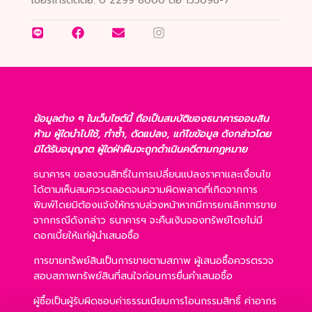
เบอร์โทรติดต่อ:
0 2299 8000 ต่อ 155096-7
ข้อมูลต่าง ๆ ในเว็บไซต์นี้ ถือเป็นสมบัติของธนาคารออมสิน
ห้าม ผู้ใดนำไปใช้, ทำซ้ำ, ดัดแปลง, แก้ไขข้อมูล ดังกล่าวโดย
มิได้รับอนุญาต ผู้ใดฝ่าฝืนจะถูกดำเนินคดีตามกฎหมาย
ธนาคารฯ ขอสงวนสิทธิ์ในการเปลี่ยนแปลงราคาและเงื่อนไข
ได้ตามเห็นสมควรตลอดจนความผิดพลาดที่เกิดจากการ
พิมพ์โดยมิต้องแจ้งให้ทราบล่วงหน้าหากมีการยกเลิกการขาย
จากกรณีดังกล่าว ธนาคารฯ จะคืนเงินจองทรัพย์โดยไม่มี
ดอกเบี้ยให้แก่ผู้นำเสนอซื้อ
การขายทรัพย์สินเป็นการขายตามสภาพ ผู้เสนอซื้อควรตรวจ
สอบสภาพทรัพย์สินที่สนใจก่อนการยื่นคำเสนอซื้อ
ผู้ซื้อเป็นผู้รับผิดชอบค่าธรรมเนียมการโอนกรรมสิทธิ์ ค่าอากร