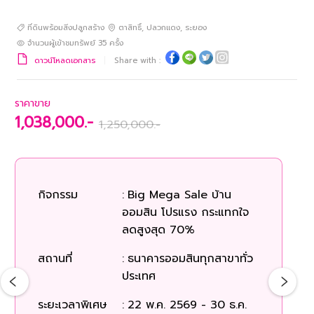
ที่ดินพร้อมสิ่งปลูกสร้าง
ตาสิทธิ์
,
ปลวกแดง
,
ระยอง
จำนวนผู้เข้าชมทรัพย์
35
ครั้ง
ดาวน์โหลดเอกสาร
Share with :
ราคาขาย
1,038,000.-
1,250,000.-
ร
กิจกรรม
:
Big Mega Sale บ้าน
ออมสิน โปรแรง กระแทกใจ
ก
ลดสูงสุด 70%
สถานที่
:
ธนาคารออมสินทุกสาขาทั่ว
สถ
ประเทศ
ระยะเวลาพิเศษ
:
22 พ.ค. 2569 - 30 ธ.ค.