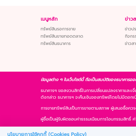
เมนูหลัก
ข่าว
ทรัพย์สินรอการขาย
ข่าวปร
ทรัพย์สินขายทอดตลาด
กิจกร
ทรัพย์สินธนาคาร
ข่าวส
ข้อมูลต่าง ๆ ในเว็บไซต์นี้ ถือเป็นสมบัติของธนาคารออ
ธนาคารฯ ขอสงวนสิทธิ์ในการเปลี่ยนแปลงราคาและเง
ดังกล่าว ธนาคารฯ จะคืนเงินจองทรัพย์โดยไม่มีดอกเบี้ย
การขายทรัพย์สินเป็นการขายตามสภาพ ผู้เสนอซื้อคว
ผู้ซื้อเป็นผู้รับผิดชอบค่าธรรมเนียมการโอนกรรมสิทธิ์
ผู้ซื้อสามารถขอสินเชื่อได้ตามหลักเกณฑ์ของธนาคารฯ แ
นโยบายการใช้คุกกี้ (Cookies Policy)