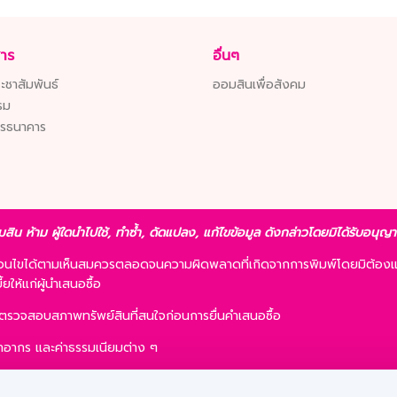
สาร
อื่นๆ
ะชาสัมพันธ์
ออมสินเพื่อสังคม
รม
ารธนาคาร
มสิน ห้าม ผู้ใดนำไปใช้, ทำซ้ำ, ดัดแปลง, แก้ไขข้อมูล ดังกล่าวโดยมิได้รับอนุ
ื่อนไขได้ตามเห็นสมควรตลอดจนความผิดพลาดที่เกิดจากการพิมพ์โดยมิต้องแ
ให้แก่ผู้นำเสนอซื้อ
รตรวจสอบสภาพทรัพย์สินที่สนใจก่อนการยื่นคำเสนอซื้อ
 ค่าอากร และค่าธรรมเนียมต่าง ๆ
ละการเสนอซื้อไม่เป็นเงื่อนไขในการพิจารณาอนุมัติสินเชื่อ