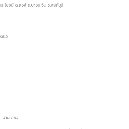
โยชน์ ต.สิงห์ อ.บางระจัน จ.สิงห์บุรี
 ตร.ว
ง
บ้านเดี่ยว