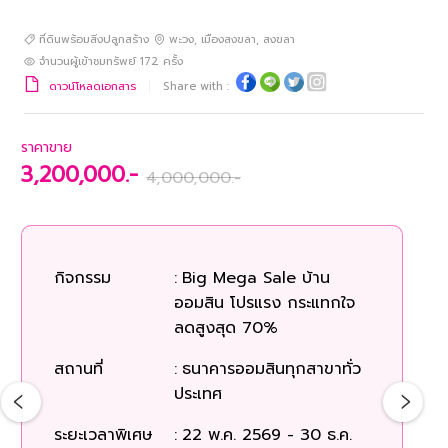
ที่ดินพร้อมสิ่งปลูกสร้าง
พะวง
,
เมืองสงขลา
,
สงขลา
จำนวนผู้เข้าชมทรัพย์
172
ครั้ง
ดาวน์โหลดเอกสาร
Share with :
ราคาขาย
3,200,000.-
4,000,000.-
กิจกรรม
:
Big Mega Sale บ้าน
ก
ออมสิน โปรแรง กระแทกใจ
ลดสูงสุด 70%
สถ
สถานที่
:
ธนาคารออมสินทุกสาขาทั่ว
ประเทศ
ร
ระยะเวลาพิเศษ
:
22 พ.ค. 2569 - 30 ธ.ค.