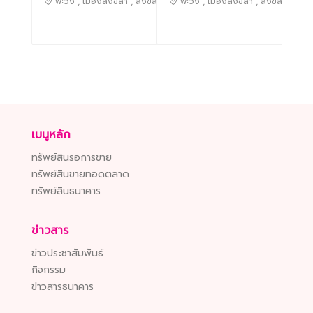
พะวง , เมืองสงขลา , สงขลา
พะวง , เมืองสงขลา , สงขลา
พะ
เมนูหลัก
ทรัพย์สินรอการขาย
ทรัพย์สินขายทอดตลาด
ทรัพย์สินธนาคาร
ข่าวสาร
ข่าวประชาสัมพันธ์
กิจกรรม
ข่าวสารธนาคาร