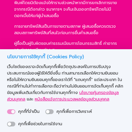
พิมพ์โดยมิต้องแจ้งให้ทราบล่วงหน้าหากมีการยกเลิกการขาย
จากกรณีดังกล่าว ธนาคารฯ จะคืนเงินจองทรัพย์โดยไม่มี
ดอกเบี้ยให้แก่ผู้นำเสนอซื้อ
การขายทรัพย์สินเป็นการขายตามสภาพ ผู้เสนอซื้อควรตรวจ
สอบสภาพทรัพย์สินที่สนใจก่อนการยื่นคำเสนอซื้อ
ผู้ซื้อเป็นผู้รับผิดชอบค่าธรรมเนียมการโอนกรรมสิทธิ์ ค่าอากร
และค่าธรรมเนียมต่าง ๆ
นโยบายการใช้คุกกี้ (Cookies Policy)
ผู้ซื้อสามารถขอสินเชื่อได้ตามหลักเกณฑ์ของธนาคารฯ และ
เว็บไซต์ของเราจะจัดเก็บคุกกี้เพื่อวัตถุประสงค์ในการปรับปรุง
การเสนอซื้อไม่เป็นเงื่อนไขในการพิจารณาอนุมัติสินเชื่อ
ประสบการณ์ของผู้ใช้ให้ดียิ่งขึ้น ท่านสามารถเลือกให้ความยินยอม
ธนาคารฯ ขอสงวนสิทธิ์ที่จะขายทรัพย์สินให้กับผู้เสนอซื้อราย
หรือไม่ให้ความยินยอมคุกกี้ของเราได้ที่ "แถบคุกกี้” แต่ละประเภท ใน
ใดก็ได้ ภายใต้เงื่อนไขตามที่ธนาคารฯ เห็นชอบ
กรณีที่ท่านไม่ทำการเลือกจะถือว่าท่านไม่ยินยอมการจัดเก็บคุกกี้ คลิก
ข้อมูลเพิ่มเติมเกี่ยวกับการใช้งานคุกกี้ทาง
นโยบายคุ้มครองข้อมูล
ส่วนบุคคล
และ
หนังสือแจ้งการประมวลผลข้อมูลส่วนบุคคล
คุกกี้ที่จำเป็น
คุกกี้เพื่อการวิเคราะห์
© Copyright 2020 Government Savings Bank. All
คุกกี้เพื่อช่วยในการใช้งาน
rights reserved.