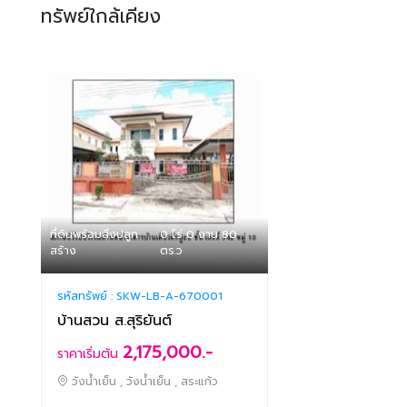
ทรัพย์ใกล้เคียง
ที่ดินพร้อมสิ่งปลูก
0 ไร่ 0 งาน 80
สร้าง
ตร.ว
รหัสทรัพย์ :
SKW-LB-A-670001
บ้านสวน ส.สุริยันต์
2,175,000.-
ราคาเริ่มต้น
วังน้ำเย็น , วังน้ำเย็น , สระแก้ว