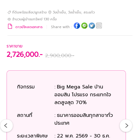
ที่ดินพร้อมสิ่งปลูกสร้าง
วังน้ำเย็น
,
วังน้ำเย็น
,
สระแก้ว
จำนวนผู้เข้าชมทรัพย์
130
ครั้ง
ดาวน์โหลดเอกสาร
Share with :
ราคาขาย
2,726,000.-
2,900,000.-
ร
กิจกรรม
:
Big Mega Sale บ้าน
ออมสิน โปรแรง กระแทกใจ
ก
ลดสูงสุด 70%
สถานที่
:
ธนาคารออมสินทุกสาขาทั่ว
สถ
ประเทศ
ระยะเวลาพิเศษ
:
22 พ.ค. 2569 - 30 ธ.ค.