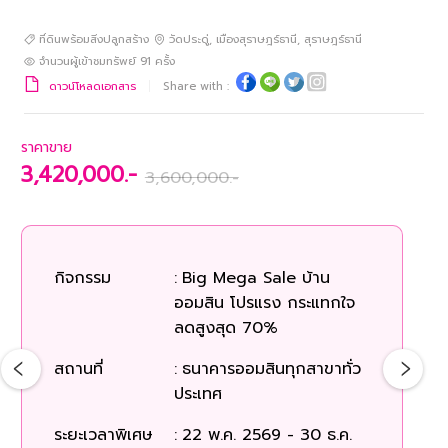
ที่ดินพร้อมสิ่งปลูกสร้าง
วัดประดู่
,
เมืองสุราษฎร์ธานี
,
สุราษฎร์ธานี
จำนวนผู้เข้าชมทรัพย์
91
ครั้ง
ดาวน์โหลดเอกสาร
Share with :
ราคาขาย
3,420,000.-
3,600,000.-
กิจกรรม
:
Big Mega Sale บ้าน
ออมสิน โปรแรง กระแทกใจ
ลดสูงสุด 70%
สถานที่
:
ธนาคารออมสินทุกสาขาทั่ว
ประเทศ
ระยะเวลาพิเศษ
:
22 พ.ค. 2569 - 30 ธ.ค.