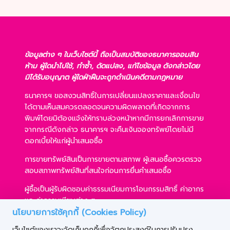
ข้อมูลต่าง ๆ ในเว็บไซต์นี้ ถือเป็นสมบัติของธนาคารออมสิน
ห้าม ผู้ใดนำไปใช้, ทำซ้ำ, ดัดแปลง, แก้ไขข้อมูล ดังกล่าวโดย
มิได้รับอนุญาต ผู้ใดฝ่าฝืนจะถูกดำเนินคดีตามกฎหมาย
ธนาคารฯ ขอสงวนสิทธิ์ในการเปลี่ยนแปลงราคาและเงื่อนไข
ได้ตามเห็นสมควรตลอดจนความผิดพลาดที่เกิดจากการ
พิมพ์โดยมิต้องแจ้งให้ทราบล่วงหน้าหากมีการยกเลิกการขาย
จากกรณีดังกล่าว ธนาคารฯ จะคืนเงินจองทรัพย์โดยไม่มี
ดอกเบี้ยให้แก่ผู้นำเสนอซื้อ
การขายทรัพย์สินเป็นการขายตามสภาพ ผู้เสนอซื้อควรตรวจ
สอบสภาพทรัพย์สินที่สนใจก่อนการยื่นคำเสนอซื้อ
ผู้ซื้อเป็นผู้รับผิดชอบค่าธรรมเนียมการโอนกรรมสิทธิ์ ค่าอากร
และค่าธรรมเนียมต่าง ๆ
นโยบายการใช้คุกกี้ (Cookies Policy)
ผู้ซื้อสามารถขอสินเชื่อได้ตามหลักเกณฑ์ของธนาคารฯ และ
เว็บไซต์ของเราจะจัดเก็บคุกกี้เพื่อวัตถุประสงค์ในการปรับปรุง