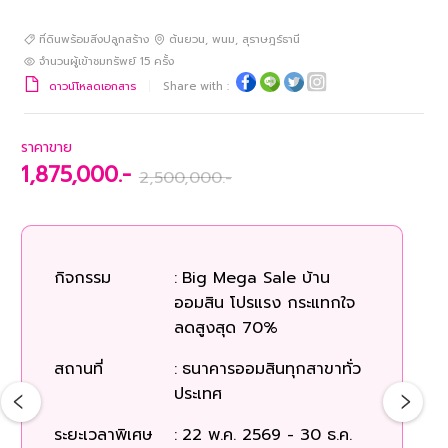
ที่ดินพร้อมสิ่งปลูกสร้าง
ต้นยวน
,
พนม
,
สุราษฎร์ธานี
จำนวนผู้เข้าชมทรัพย์
15
ครั้ง
ดาวน์โหลดเอกสาร
Share with :
ราคาขาย
1,875,000.-
2,500,000.-
ร
กิจกรรม
:
Big Mega Sale บ้าน
ออมสิน โปรแรง กระแทกใจ
ก
ลดสูงสุด 70%
สถานที่
:
ธนาคารออมสินทุกสาขาทั่ว
สถ
ประเทศ
ระยะเวลาพิเศษ
:
22 พ.ค. 2569 - 30 ธ.ค.