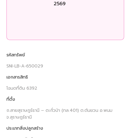
2569
ร
รหัสทรัพย์
SNI-LB-A-650029
เอกสารสิทธิ
โฉนดที่ดิน 6392
ที่ตั้ง
ถ.สายสุราษฎร์ธานี – ตะกั่วป่า (ทล.401) ต.ต้นยวน อ.พนม
จ.สุราษฎร์ธานี
ประเภทสิ่งปลูกสร้าง