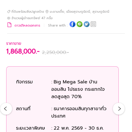
ที่ดินพร้อมสิ่งปลูกสร้าง
มะขามเตี้ย
,
เมืองสุราษฎร์ธานี
,
สุราษฎร์ธานี
จำนวนผู้เข้าชมทรัพย์
47
ครั้ง
ดาวน์โหลดเอกสาร
Share with :
ราคาขาย
1,868,000.-
2,250,000.-
กิจกรรม
:
Big Mega Sale บ้าน
ออมสิน โปรแรง กระแทกใจ
ลดสูงสุด 70%
สถานที่
:
ธนาคารออมสินทุกสาขาทั่ว
ประเทศ
ระยะเวลาพิเศษ
:
22 พ.ค. 2569 - 30 ธ.ค.