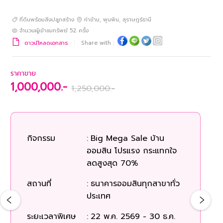
ที่ดินพร้อมสิ่งปลูกสร้าง
ท่าข้าม
,
พุนพิน
,
สุราษฎร์ธานี
จำนวนผู้เข้าชมทรัพย์
52
ครั้ง
ดาวน์โหลดเอกสาร
Share with :
ราคาขาย
1,000,000.-
1,250,000.-
ร
กิจกรรม
:
Big Mega Sale บ้าน
ออมสิน โปรแรง กระแทกใจ
ก
ลดสูงสุด 70%
สถานที่
:
ธนาคารออมสินทุกสาขาทั่ว
สถ
ประเทศ
ระยะเวลาพิเศษ
:
22 พ.ค. 2569 - 30 ธ.ค.