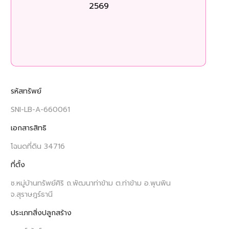
2569
ร
รหัสทรัพย์
SNI-LB-A-660061
เอกสารสิทธิ
โฉนดที่ดิน 34716
ที่ตั้ง
ซ.หมู่บ้านทรัพย์ศิริ ถ.พัฒนาท่าข้าม ต.ท่าข้าม อ.พุนพิน
จ.สุราษฎร์ธานี
ประเภทสิ่งปลูกสร้าง