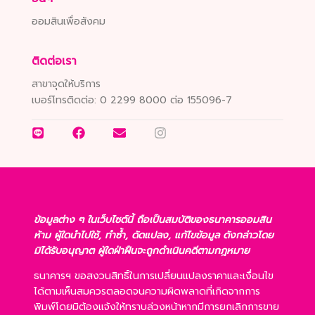
ออมสินเพื่อสังคม
ติดต่อเรา
สาขาจุดให้บริการ
เบอร์โทรติดต่อ:
0 2299 8000 ต่อ 155096-7
ข้อมูลต่าง ๆ ในเว็บไซต์นี้ ถือเป็นสมบัติของธนาคารออมสิน
ห้าม ผู้ใดนำไปใช้, ทำซ้ำ, ดัดแปลง, แก้ไขข้อมูล ดังกล่าวโดย
มิได้รับอนุญาต ผู้ใดฝ่าฝืนจะถูกดำเนินคดีตามกฎหมาย
ธนาคารฯ ขอสงวนสิทธิ์ในการเปลี่ยนแปลงราคาและเงื่อนไข
ได้ตามเห็นสมควรตลอดจนความผิดพลาดที่เกิดจากการ
พิมพ์โดยมิต้องแจ้งให้ทราบล่วงหน้าหากมีการยกเลิกการขาย