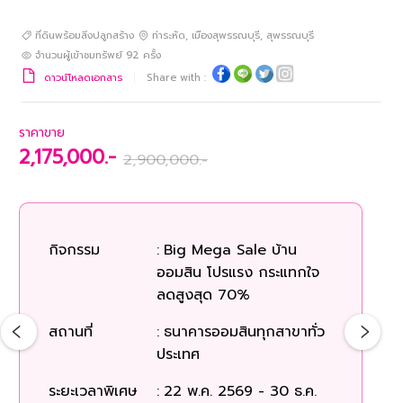
ที่ดินพร้อมสิ่งปลูกสร้าง
ท่าระหัด
,
เมืองสุพรรณบุรี
,
สุพรรณบุรี
จำนวนผู้เข้าชมทรัพย์
92
ครั้ง
ดาวน์โหลดเอกสาร
Share with :
ราคาขาย
2,175,000.-
2,900,000.-
กิจกรรม
:
Big Mega Sale บ้าน
ออมสิน โปรแรง กระแทกใจ
ลดสูงสุด 70%
สถานที่
:
ธนาคารออมสินทุกสาขาทั่ว
ประเทศ
ระยะเวลาพิเศษ
:
22 พ.ค. 2569 - 30 ธ.ค.