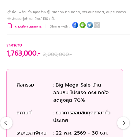
ที่ดินพร้อมสิ่งปลูกสร้าง
ในคลองบางปลากด
,
พระสมุทรเจดีย์
,
สมุทรปราการ
จำนวนผู้เข้าชมทรัพย์
130
ครั้ง
ดาวน์โหลดเอกสาร
Share with :
ราคาขาย
1,763,000.-
2,000,000.-
ร
กิจกรรม
:
Big Mega Sale บ้าน
ออมสิน โปรแรง กระแทกใจ
ก
ลดสูงสุด 70%
สถานที่
:
ธนาคารออมสินทุกสาขาทั่ว
สถ
ประเทศ
ระยะเวลาพิเศษ
:
22 พ.ค. 2569 - 30 ธ.ค.