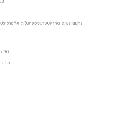
08
ถ.ประชาอุทิศ ต.ในคลองบางปลากด อ.พระสมุทร
าร
ทิศ 90
0 ตร.ว