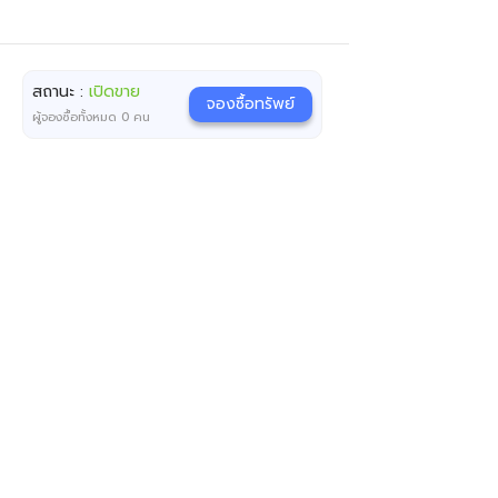
สถานะ :
เปิดขาย
จองซื้อทรัพย์
ผู้จองซื้อทั้งหมด
0
คน
86,000
.-
งานมหกรรมการเงินโคราช ครั้งที่ 20
วันที่ 7 - 9 สิงหาคม 2569 ณ MCC HALL ชั้น 3
เดอะมอลล์โคราช และธนาคารออมสินทุกสาขาทั่วประเทศ
07 ส.ค. 2569 - 21 ส.ค. 2569