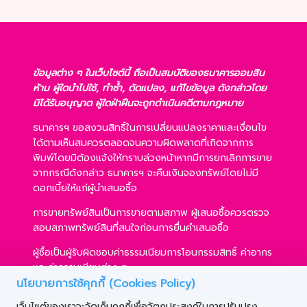
ข้อมูลต่าง ๆ ในเว็บไซต์นี้ ถือเป็นสมบัติของธนาคารออมสิน
ห้าม ผู้ใดนำไปใช้, ทำซ้ำ, ดัดแปลง, แก้ไขข้อมูล ดังกล่าวโดย
มิได้รับอนุญาต ผู้ใดฝ่าฝืนจะถูกดำเนินคดีตามกฎหมาย
ธนาคารฯ ขอสงวนสิทธิ์ในการเปลี่ยนแปลงราคาและเงื่อนไข
ได้ตามเห็นสมควรตลอดจนความผิดพลาดที่เกิดจากการ
พิมพ์โดยมิต้องแจ้งให้ทราบล่วงหน้าหากมีการยกเลิกการขาย
จากกรณีดังกล่าว ธนาคารฯ จะคืนเงินจองทรัพย์โดยไม่มี
ดอกเบี้ยให้แก่ผู้นำเสนอซื้อ
การขายทรัพย์สินเป็นการขายตามสภาพ ผู้เสนอซื้อควรตรวจ
สอบสภาพทรัพย์สินที่สนใจก่อนการยื่นคำเสนอซื้อ
ผู้ซื้อเป็นผู้รับผิดชอบค่าธรรมเนียมการโอนกรรมสิทธิ์ ค่าอากร
และค่าธรรมเนียมต่าง ๆ
นโยบายการใช้คุกกี้ (Cookies Policy)
ผู้ซื้อสามารถขอสินเชื่อได้ตามหลักเกณฑ์ของธนาคารฯ และ
เว็บไซต์ของเราจะจัดเก็บคุกกี้เพื่อวัตถุประสงค์ในการปรับปรุง