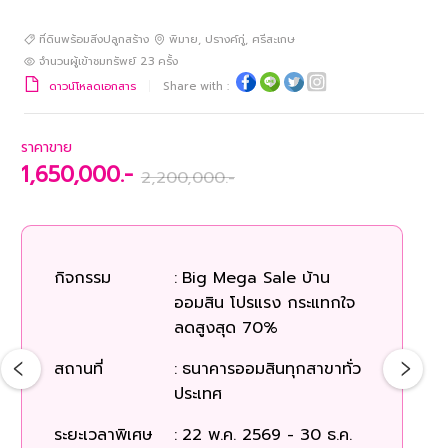
ที่ดินพร้อมสิ่งปลูกสร้าง
พิมาย
,
ปรางค์กู่
,
ศรีสะเกษ
จำนวนผู้เข้าชมทรัพย์
23
ครั้ง
ดาวน์โหลดเอกสาร
Share with :
ราคาขาย
1,650,000.-
2,200,000.-
กิจกรรม
:
Big Mega Sale บ้าน
ออมสิน โปรแรง กระแทกใจ
ลดสูงสุด 70%
สถานที่
:
ธนาคารออมสินทุกสาขาทั่ว
ประเทศ
ระยะเวลาพิเศษ
:
22 พ.ค. 2569 - 30 ธ.ค.