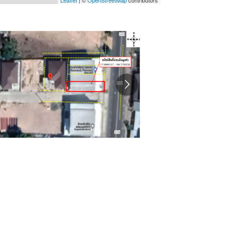
Leaflet
| ©
OpenStreetMap
contributors