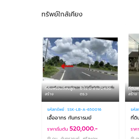
ทรัพย์ใกล้เคียง
ที่ดินพร้อมสิ่งปลูก
0 ไร่ 0 งาน 24.50
ที่ดิน
สร้าง
ตร.ว
สร้าง
รหัสทรัพย์ :
SSK-LB-A-650016
รหัส
เอื้ออาทร กันทรารมย์
ที่ด
520,000.-
ราคาเริ่มต้น
ราคา
ดูน , กันทรารมย์ , ศรีสะเกษ
ดู