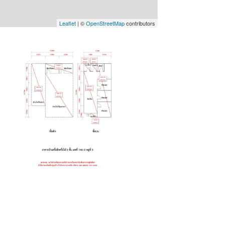
Leaflet
| ©
OpenStreetMap
contributors