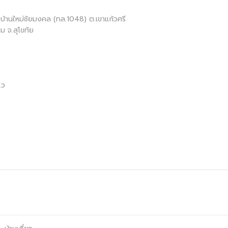
-บ้านใหม่ชัยมงคล (ทล.1048) ต.เขาแก้วศรี
ยม จ.สุโขทัย
.ว